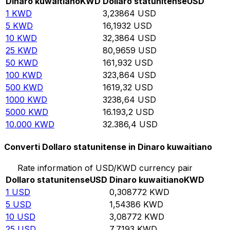
Dinaro kuwaitiano
KWD
Dollaro statunitense
USD
1
KWD
3,23864
USD
5
KWD
16,1932
USD
10
KWD
32,3864
USD
25
KWD
80,9659
USD
50
KWD
161,932
USD
100
KWD
323,864
USD
500
KWD
1619,32
USD
1000
KWD
3238,64
USD
5000
KWD
16.193,2
USD
10.000
KWD
32.386,4
USD
Converti Dollaro statunitense in Dinaro kuwaitiano
Rate information of USD/KWD currency pair
Dollaro statunitense
USD
Dinaro kuwaitiano
KWD
1
USD
0,308772
KWD
5
USD
1,54386
KWD
10
USD
3,08772
KWD
25
USD
7,7193
KWD