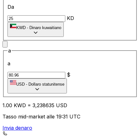
Da
KD
KWD
-
Dinaro kuwaitiano
a
a
$
USD
-
Dollaro statunitense
1.00
KWD
=
3,
238635
USD
Tasso mid-market alle 19:31 UTC
Invia denaro