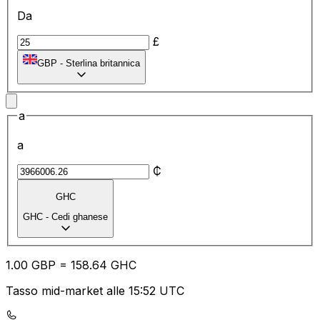
Da
£
GBP
-
Sterlina britannica
a
a
₵
GHC
GHC
-
Cedi ghanese
1.00
GBP
=
158.64
GHC
Tasso mid-market alle 15:52 UTC