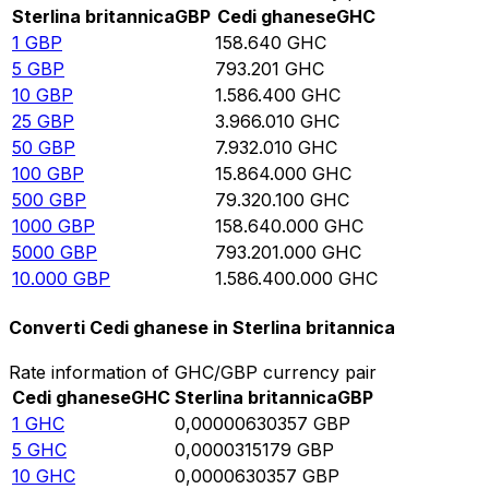
Sterlina britannica
GBP
Cedi ghanese
GHC
1
GBP
158.640
GHC
5
GBP
793.201
GHC
10
GBP
1.586.400
GHC
25
GBP
3.966.010
GHC
50
GBP
7.932.010
GHC
100
GBP
15.864.000
GHC
500
GBP
79.320.100
GHC
1000
GBP
158.640.000
GHC
5000
GBP
793.201.000
GHC
10.000
GBP
1.586.400.000
GHC
Converti Cedi ghanese in Sterlina britannica
Rate information of GHC/GBP currency pair
Cedi ghanese
GHC
Sterlina britannica
GBP
1
GHC
0,00000630357
GBP
5
GHC
0,0000315179
GBP
10
GHC
0,0000630357
GBP