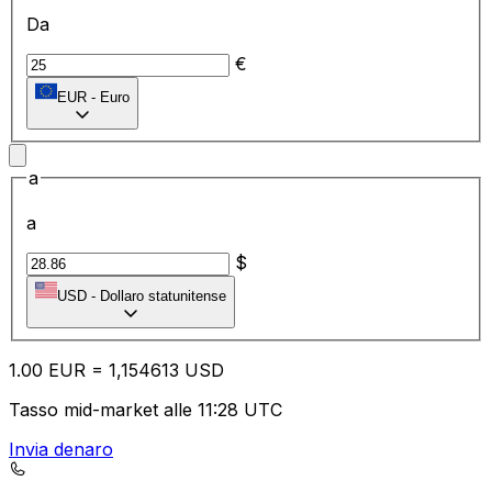
Da
€
EUR
-
Euro
a
a
$
USD
-
Dollaro statunitense
1.00
EUR
=
1,
154613
USD
Tasso mid-market alle 11:28 UTC
Invia denaro