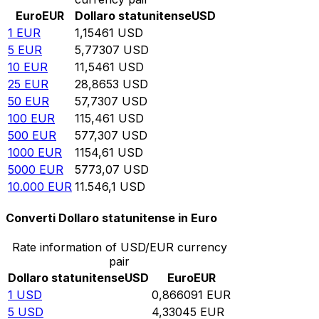
Euro
EUR
Dollaro statunitense
USD
1
EUR
1,15461
USD
5
EUR
5,77307
USD
10
EUR
11,5461
USD
25
EUR
28,8653
USD
50
EUR
57,7307
USD
100
EUR
115,461
USD
500
EUR
577,307
USD
1000
EUR
1154,61
USD
5000
EUR
5773,07
USD
10.000
EUR
11.546,1
USD
Converti Dollaro statunitense in Euro
Rate information of USD/EUR currency
pair
Dollaro statunitense
USD
Euro
EUR
1
USD
0,866091
EUR
5
USD
4,33045
EUR