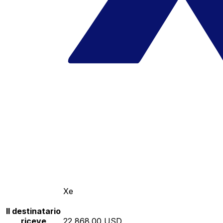
Xe
Il destinatario
riceve
22,868.00 USD