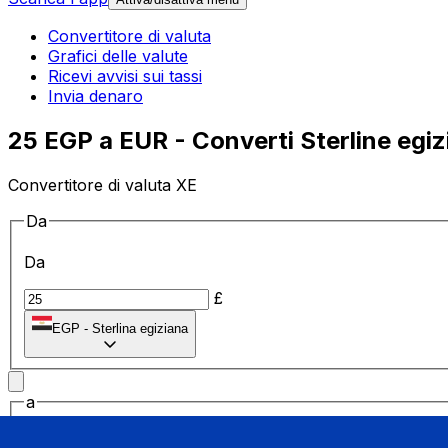
Convertitore di valuta
Grafici delle valute
Ricevi avvisi sui tassi
Invia denaro
25 EGP a EUR - Converti Sterline egiz
Convertitore di valuta XE
Da
Da
£
EGP
-
Sterlina egiziana
a
a