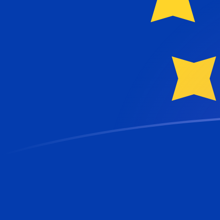
Tassi di cambio da EGP a EUR oggi
Converti Sterlina egiziana in Euro
Rate information of EGP/EUR currency
pair
Sterlina egiziana
EGP
Euro
EUR
1
EGP
0,0174095
EUR
5
EGP
0,0870473
EUR
10
EGP
0,174095
EUR
25
EGP
0,435236
EUR
50
EGP
0,870473
EUR
100
EGP
1,74095
EUR
500
EGP
8,70473
EUR
1000
EGP
17,4095
EUR
5000
EGP
87,0473
EUR
10.000
EGP
174,095
EUR