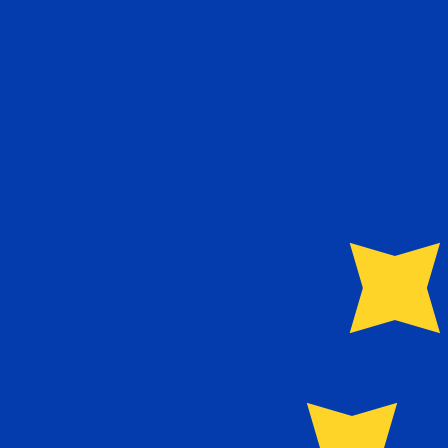
€
EUR
-
Euro
1.00
EGP
=
0,
017409
EUR
Tasso mid-market alle 09:50 UTC
Parla oggi con un esperto di valute.
Possiamo battere i tas
Prenota una chiamata
Per il nostro convertitore utilizziamo il tasso medio d
denaro.
Verifica i tassi di cambio per i trasferimenti.
Sapevi che puoi inviare denaro all'estero con Xe?
Registrati oggi