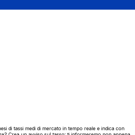
i di tassi medi di mercato in tempo reale e indica con
ore? Crea un avviso sul tasso: ti informeremo non appena