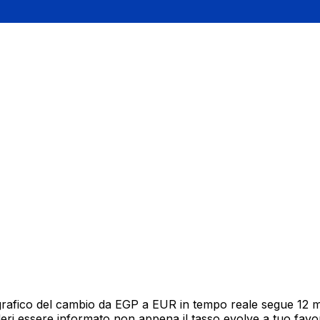
grafico del cambio da EGP a EUR in tempo reale segue 12 mes
deri essere informato non appena il tasso evolve a tuo fav