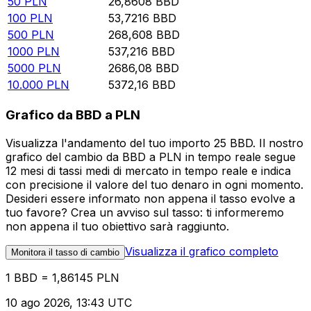
50
PLN
26,8608
BBD
100
PLN
53,7216
BBD
500
PLN
268,608
BBD
1000
PLN
537,216
BBD
5000
PLN
2686,08
BBD
10.000
PLN
5372,16
BBD
Grafico da BBD a PLN
Visualizza l'andamento del tuo importo 25 BBD. Il nostro
grafico del cambio da BBD a PLN in tempo reale segue
12 mesi di tassi medi di mercato in tempo reale e indica
con precisione il valore del tuo denaro in ogni momento.
Desideri essere informato non appena il tasso evolve a
tuo favore? Crea un avviso sul tasso: ti informeremo
non appena il tuo obiettivo sarà raggiunto.
Visualizza il grafico completo
Monitora il tasso di cambio
1 BBD = 1,86145 PLN
10 ago 2026, 13:43 UTC