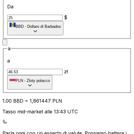
Da
$
BBD
-
Dollaro di Barbados
a
a
zł
PLN
-
Zloty polacco
1.00
BBD
=
1,
861447
PLN
Tasso mid-market alle 13:43 UTC
Parla oggi con un esperto di valute.
Possiamo battere i