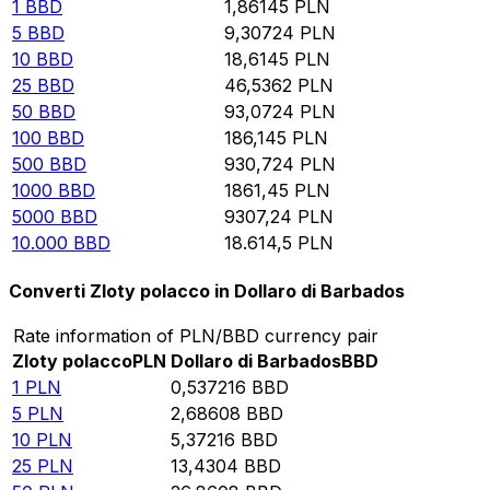
1
BBD
1,86145
PLN
5
BBD
9,30724
PLN
10
BBD
18,6145
PLN
25
BBD
46,5362
PLN
50
BBD
93,0724
PLN
100
BBD
186,145
PLN
500
BBD
930,724
PLN
1000
BBD
1861,45
PLN
5000
BBD
9307,24
PLN
10.000
BBD
18.614,5
PLN
Converti Zloty polacco in Dollaro di Barbados
Rate information of PLN/BBD currency pair
Zloty polacco
PLN
Dollaro di Barbados
BBD
1
PLN
0,537216
BBD
5
PLN
2,68608
BBD
10
PLN
5,37216
BBD
25
PLN
13,4304
BBD