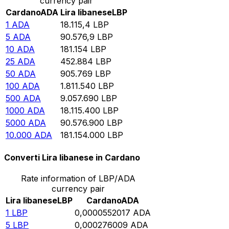
currency pair
Cardano
ADA
Lira libanese
LBP
1
ADA
18.115,4
LBP
5
ADA
90.576,9
LBP
10
ADA
181.154
LBP
25
ADA
452.884
LBP
50
ADA
905.769
LBP
100
ADA
1.811.540
LBP
500
ADA
9.057.690
LBP
1000
ADA
18.115.400
LBP
5000
ADA
90.576.900
LBP
10.000
ADA
181.154.000
LBP
Converti Lira libanese in Cardano
Rate information of LBP/ADA
currency pair
Lira libanese
LBP
Cardano
ADA
1
LBP
0,0000552017
ADA
5
LBP
0,000276009
ADA