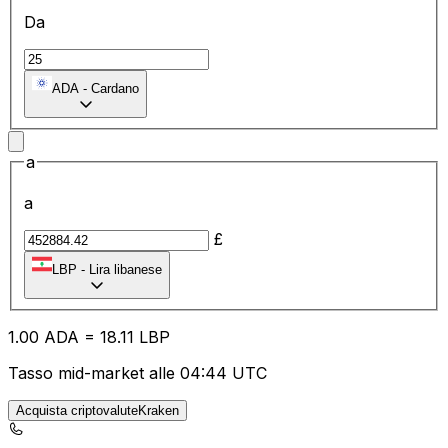
Da
ADA
-
Cardano
a
a
£
LBP
-
Lira libanese
1.00
ADA
=
18.11
LBP
Tasso mid-market alle 04:44 UTC
Acquista criptovaluteKraken