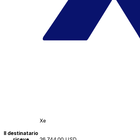
Xe
Il destinatario
riceve
26,744.00 USD