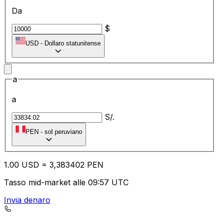
Da
$
USD
-
Dollaro statunitense
a
a
S/.
PEN
-
sol peruviano
1.00
USD
=
3,
383402
PEN
Tasso mid-market alle 09:57 UTC
Invia denaro