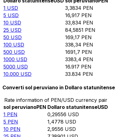
Dollaro statunitense
USD
sol peruviano
PEN
1
USD
3,3834
PEN
5
USD
16,917
PEN
10
USD
33,834
PEN
25
USD
84,5851
PEN
50
USD
169,17
PEN
100
USD
338,34
PEN
500
USD
1691,7
PEN
1000
USD
3383,4
PEN
5000
USD
16.917
PEN
10.000
USD
33.834
PEN
Converti sol peruviano in Dollaro statunitense
Rate information of PEN/USD currency pair
sol peruviano
PEN
Dollaro statunitense
USD
1
PEN
0,29556
USD
5
PEN
1,4778
USD
10
PEN
2,9556
USD
25
PEN
7,38901
USD