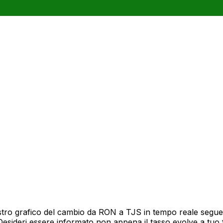
tro grafico del cambio da RON a TJS in tempo reale segue 1
Desideri essere informato non appena il tasso evolve a tuo