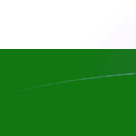
Tassi di cambio da RON a TJS oggi
Converti Leu rumeno in Somoni tagico
Rate information of RON/TJS
currency pair
Leu rumeno
RON
Somoni tagico
TJS
1
RON
2,02591
TJS
5
RON
10,1295
TJS
10
RON
20,2591
TJS
25
RON
50,6477
TJS
50
RON
101,295
TJS
100
RON
202,591
TJS
500
RON
1012,95
TJS
1000
RON
2025,91
TJS
5000
RON
10.129,5
TJS
10.000
RON
20.259,1
TJS