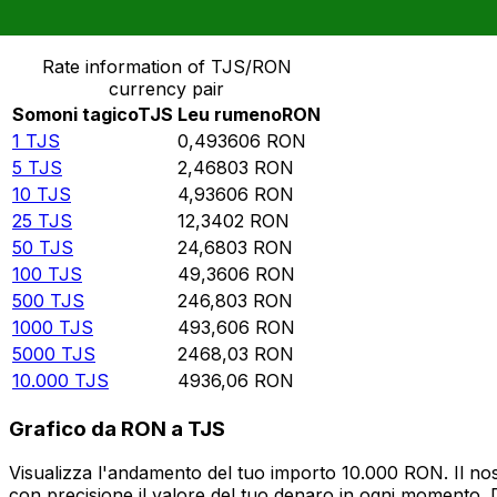
Converti Somoni tagico in Leu rumeno
Rate information of TJS/RON
currency pair
Somoni tagico
TJS
Leu rumeno
RON
1
TJS
0,493606
RON
5
TJS
2,46803
RON
10
TJS
4,93606
RON
25
TJS
12,3402
RON
50
TJS
24,6803
RON
100
TJS
49,3606
RON
500
TJS
246,803
RON
1000
TJS
493,606
RON
5000
TJS
2468,03
RON
10.000
TJS
4936,06
RON
Grafico da RON a TJS
Visualizza l'andamento del tuo importo 10.000 RON. Il nos
con precisione il valore del tuo denaro in ogni momento. 