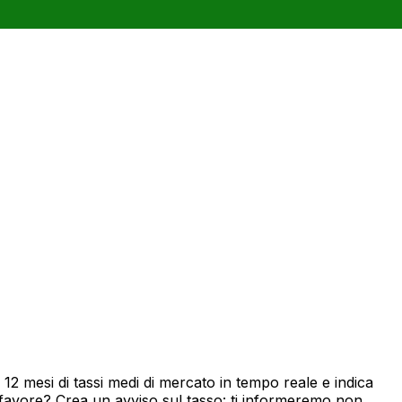
2 mesi di tassi medi di mercato in tempo reale e indica
 favore? Crea un avviso sul tasso: ti informeremo non