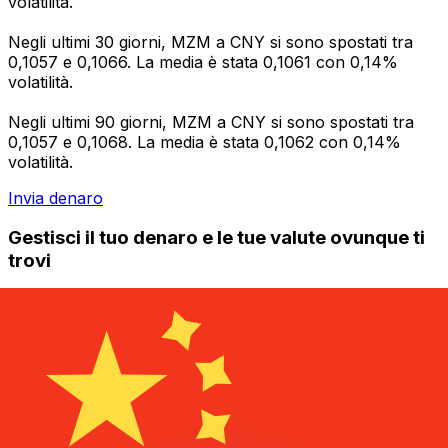
volatilità.
Negli ultimi 30 giorni, MZM a CNY si sono spostati tra
0,1057 e 0,1066. La media è stata 0,1061 con 0,14%
volatilità.
Negli ultimi 90 giorni, MZM a CNY si sono spostati tra
0,1057 e 0,1068. La media è stata 0,1062 con 0,14%
volatilità.
Invia denaro
Gestisci il tuo denaro e le tue valute ovunque ti
trovi
L'app Xe ha tutto ciò di cui hai bisogno per i
trasferimenti di denaro internazionali e la gestione delle
valute. Converti le valute, imposta avvisi sui tassi di
cambio e trasferisci denaro all'estero senza commissioni
nascoste. Scaricala oggi stesso!