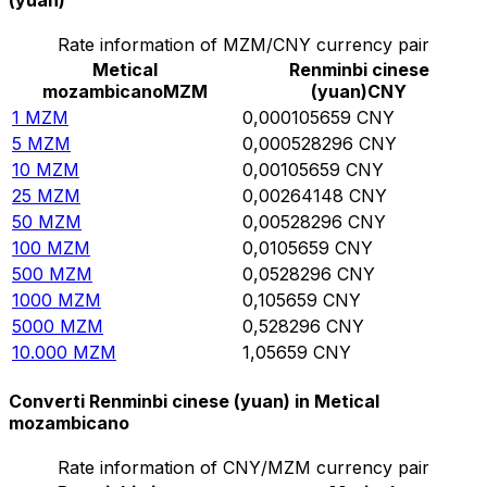
(yuan)
Rate information of MZM/CNY currency pair
Metical
Renminbi cinese
mozambicano
MZM
(yuan)
CNY
1
MZM
0,000105659
CNY
5
MZM
0,000528296
CNY
10
MZM
0,00105659
CNY
25
MZM
0,00264148
CNY
50
MZM
0,00528296
CNY
100
MZM
0,0105659
CNY
500
MZM
0,0528296
CNY
1000
MZM
0,105659
CNY
5000
MZM
0,528296
CNY
10.000
MZM
1,05659
CNY
Converti Renminbi cinese (yuan) in Metical
mozambicano
Rate information of CNY/MZM currency pair