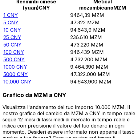
Renminbi cinese
Metical
(yuan)
CNY
mozambicano
MZM
1
CNY
9464,39
MZM
5
CNY
47.322
MZM
10
CNY
94.643,9
MZM
25
CNY
236.610
MZM
50
CNY
473.220
MZM
100
CNY
946.439
MZM
500
CNY
4.732.200
MZM
1000
CNY
9.464.390
MZM
5000
CNY
47.322.000
MZM
10.000
CNY
94.643.900
MZM
Grafico da MZM a CNY
Visualizza l'andamento del tuo importo 10.000 MZM. Il
nostro grafico del cambio da MZM a CNY in tempo reale
segue 12 mesi di tassi medi di mercato in tempo reale e
indica con precisione il valore del tuo denaro in ogni
momento. Desideri essere informato non appena il tasso