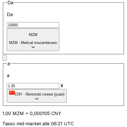
Da
Da
MZM
MZM
-
Metical mozambicano
a
a
¥
CNY
-
Renminbi cinese (yuan)
1.00
MZM
=
0,
000105
CNY
Tasso mid-market alle 06:21 UTC