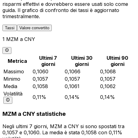
risparmi effettivi e dovrebbero essere usati solo come
guida. Il grafico di confronto dei tassi è aggiornato
trimestralmente.
Tassi
Valore convertito
1 MZM a CNY
Ultimi 7
Ultimi 30
Ultimi 90
Metrica
giorni
giorni
giorni
Massimo
0,1060
0,1066
0,1068
Minimo
0,1057
0,1057
0,1057
Media
0,1058
0,1061
0,1062
Volatilità
0,11%
0,14%
0,14%
MZM a CNY statistiche
Negli ultimi 7 giorni, MZM a CNY si sono spostati tra
0,1057 e 0,1060. La media è stata 0,1058 con 0,11%