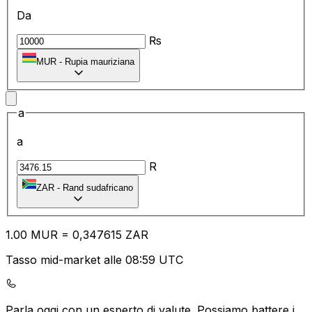
Da
₨
MUR
-
Rupia mauriziana
a
a
R
ZAR
-
Rand sudafricano
1.00
MUR
=
0,
347615
ZAR
Tasso mid-market alle 08:59 UTC
Parla oggi con un esperto di valute.
Possiamo battere i