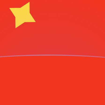
e Mark
DEM