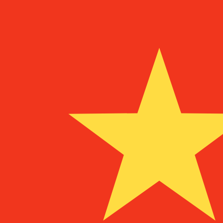
a
DEM
DEM
-
Marco tedesco Deutsche Mark
1.00
MGF
=
0,
000078
DEM
Tasso mid-market alle 11:03 UTC
Parla oggi con un esperto di valute.
Possiamo battere i tas
Prenota una chiamata
Per il nostro convertitore utilizziamo il tasso medio d
denaro.
Verifica i tassi di cambio per i trasferimenti.
Sapevi che puoi inviare denaro all'estero con Xe?