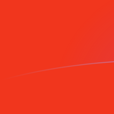
Registrati oggi
Tassi di cambio da MGF a DEM oggi
Converti Franco malgascio in Marco tedesco Deutsch
Rate information of MGF/DEM currency pair
Franco malgascio
MGF
Marco tedesco Deutsche Mark
1
MGF
0,0000784901
DEM
5
MGF
0,000392451
DEM
10
MGF
0,000784901
DEM
25
MGF
0,00196225
DEM
50
MGF
0,00392451
DEM
100
MGF
0,00784901
DEM
500
MGF
0,0392451
DEM
1000
MGF
0,0784901
DEM
5000
MGF
0,392451
DEM