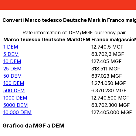
10.000
MGF
0,784901
DEM
Converti Marco tedesco Deutsche Mark in Franco mal
Rate information of DEM/MGF currency pair
Marco tedesco Deutsche Mark
DEM
Franco malgascio
1
DEM
12.740,5
MGF
5
DEM
63.702,3
MGF
10
DEM
127.405
MGF
25
DEM
318.511
MGF
50
DEM
637.023
MGF
100
DEM
1.274.050
MGF
500
DEM
6.370.230
MGF
1000
DEM
12.740.500
MGF
5000
DEM
63.702.300
MGF
10.000
DEM
127.405.000
MGF
Grafico da MGF a DEM