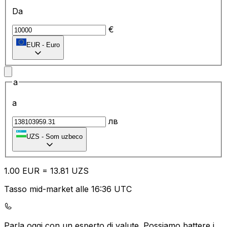
Da
€
EUR
-
Euro
a
a
лв
UZS
-
Som uzbeco
1.00
EUR
=
13.81
UZS
Tasso mid-market alle 16:36 UTC
Parla oggi con un esperto di valute.
Possiamo battere i