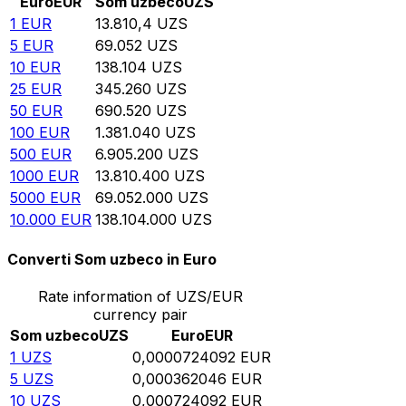
Euro
EUR
Som uzbeco
UZS
1
EUR
13.810,4
UZS
5
EUR
69.052
UZS
10
EUR
138.104
UZS
25
EUR
345.260
UZS
50
EUR
690.520
UZS
100
EUR
1.381.040
UZS
500
EUR
6.905.200
UZS
1000
EUR
13.810.400
UZS
5000
EUR
69.052.000
UZS
10.000
EUR
138.104.000
UZS
Converti Som uzbeco in Euro
Rate information of UZS/EUR
currency pair
Som uzbeco
UZS
Euro
EUR
1
UZS
0,0000724092
EUR
5
UZS
0,000362046
EUR
10
UZS
0,000724092
EUR