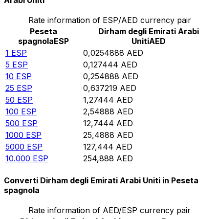
Arabi Uniti
Rate information of ESP/AED currency pair
Peseta
Dirham degli Emirati Arabi
spagnola
ESP
Uniti
AED
1
ESP
0,0254888
AED
5
ESP
0,127444
AED
10
ESP
0,254888
AED
25
ESP
0,637219
AED
50
ESP
1,27444
AED
100
ESP
2,54888
AED
500
ESP
12,7444
AED
1000
ESP
25,4888
AED
5000
ESP
127,444
AED
10.000
ESP
254,888
AED
Converti Dirham degli Emirati Arabi Uniti in Peseta
spagnola
Rate information of AED/ESP currency pair