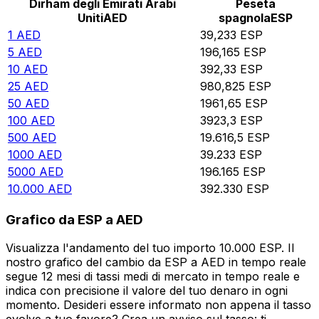
Dirham degli Emirati Arabi
Peseta
Uniti
AED
spagnola
ESP
1
AED
39,233
ESP
5
AED
196,165
ESP
10
AED
392,33
ESP
25
AED
980,825
ESP
50
AED
1961,65
ESP
100
AED
3923,3
ESP
500
AED
19.616,5
ESP
1000
AED
39.233
ESP
5000
AED
196.165
ESP
10.000
AED
392.330
ESP
Grafico da ESP a AED
Visualizza l'andamento del tuo importo 10.000 ESP. Il
nostro grafico del cambio da ESP a AED in tempo reale
segue 12 mesi di tassi medi di mercato in tempo reale e
indica con precisione il valore del tuo denaro in ogni
momento. Desideri essere informato non appena il tasso