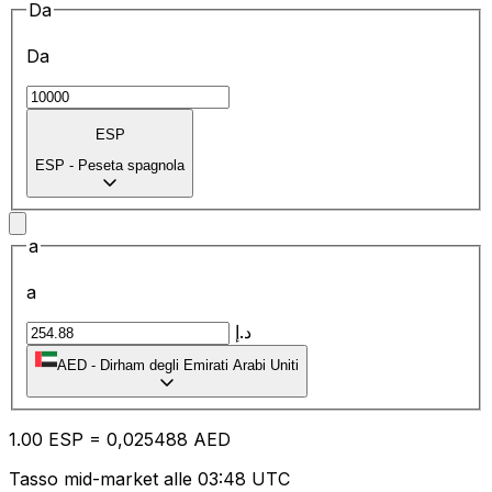
Da
Da
ESP
ESP
-
Peseta spagnola
a
a
د.إ
AED
-
Dirham degli Emirati Arabi Uniti
1.00
ESP
=
0,
025488
AED
Tasso mid-market alle 03:48 UTC