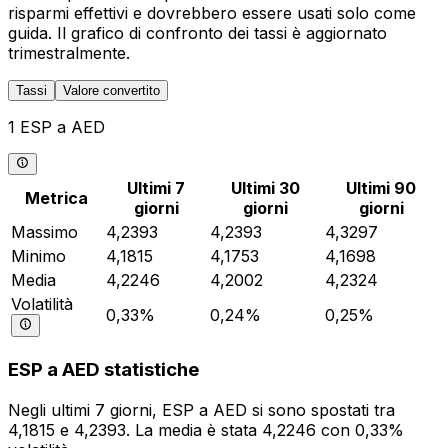
risparmi effettivi e dovrebbero essere usati solo come
guida. Il grafico di confronto dei tassi è aggiornato
trimestralmente.
Tassi
Valore convertito
1 ESP a AED
Ultimi 7
Ultimi 30
Ultimi 90
Metrica
giorni
giorni
giorni
Massimo
4,2393
4,2393
4,3297
Minimo
4,1815
4,1753
4,1698
Media
4,2246
4,2002
4,2324
Volatilità
0,33%
0,24%
0,25%
ESP a AED statistiche
Negli ultimi 7 giorni, ESP a AED si sono spostati tra
4,1815 e 4,2393. La media è stata 4,2246 con 0,33%