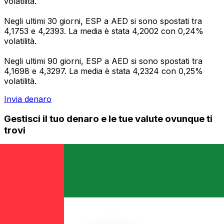
volatilità.
Negli ultimi 30 giorni, ESP a AED si sono spostati tra
4,1753 e 4,2393. La media è stata 4,2002 con 0,24%
volatilità.
Negli ultimi 90 giorni, ESP a AED si sono spostati tra
4,1698 e 4,3297. La media è stata 4,2324 con 0,25%
volatilità.
Invia denaro
Gestisci il tuo denaro e le tue valute ovunque ti
trovi
L'app Xe ha tutto ciò di cui hai bisogno per i
trasferimenti di denaro internazionali e la gestione delle
valute. Converti le valute, imposta avvisi sui tassi di
cambio e trasferisci denaro all'estero senza commissioni
nascoste. Scaricala oggi stesso!