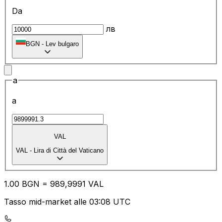
Da
лв
BGN
-
Lev bulgaro
a
a
VAL
VAL
-
Lira di Città del Vaticano
1.00
BGN
=
98
9,9991
VAL
Tasso mid-market alle 03:08 UTC