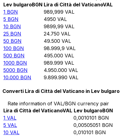
Lev bulgaro
BGN
Lira di Città del Vaticano
VAL
1
BGN
989,999
VAL
5
BGN
4950
VAL
10
BGN
9899,99
VAL
25
BGN
24.750
VAL
50
BGN
49.500
VAL
100
BGN
98.999,9
VAL
500
BGN
495.000
VAL
1000
BGN
989.999
VAL
5000
BGN
4.950.000
VAL
10.000
BGN
9.899.990
VAL
Converti Lira di Città del Vaticano in Lev bulgaro
Rate information of VAL/BGN currency pair
Lira di Città del Vaticano
VAL
Lev bulgaro
BGN
1
VAL
0,0010101
BGN
5
VAL
0,00505051
BGN
10
VAL
0,010101
BGN