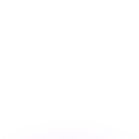
si dei concorrenti.
i mercato. Tale conversione ha uno scopo puramente informat