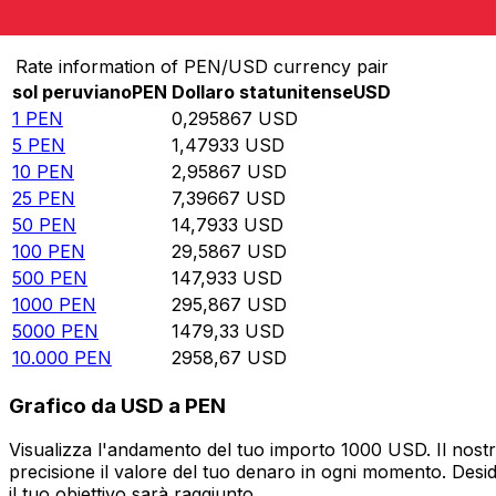
Converti sol peruviano in Dollaro statunitense
Rate information of PEN/USD currency pair
sol peruviano
PEN
Dollaro statunitense
USD
1
PEN
0,295867
USD
5
PEN
1,47933
USD
10
PEN
2,95867
USD
25
PEN
7,39667
USD
50
PEN
14,7933
USD
100
PEN
29,5867
USD
500
PEN
147,933
USD
1000
PEN
295,867
USD
5000
PEN
1479,33
USD
10.000
PEN
2958,67
USD
Grafico da USD a PEN
Visualizza l'andamento del tuo importo 1000 USD. Il nostr
precisione il valore del tuo denaro in ogni momento. Desi
il tuo obiettivo sarà raggiunto.