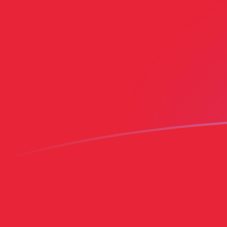
Tassi di cambio da USD a PEN oggi
Converti Dollaro statunitense in sol peruviano
Rate information of USD/PEN currency pair
Dollaro statunitense
USD
sol peruviano
PEN
1
USD
3,3799
PEN
5
USD
16,8995
PEN
10
USD
33,799
PEN
25
USD
84,4975
PEN
50
USD
168,995
PEN
100
USD
337,99
PEN
500
USD
1689,95
PEN
1000
USD
3379,9
PEN
5000
USD
16.899,5
PEN
10.000
USD
33.799
PEN