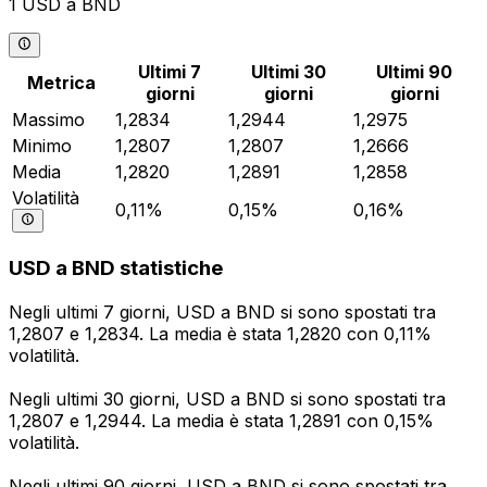
1 USD a BND
Ultimi 7
Ultimi 30
Ultimi 90
Metrica
giorni
giorni
giorni
Massimo
1,2834
1,2944
1,2975
Minimo
1,2807
1,2807
1,2666
Media
1,2820
1,2891
1,2858
Volatilità
0,11%
0,15%
0,16%
USD a BND statistiche
Negli ultimi 7 giorni, USD a BND si sono spostati tra
1,2807 e 1,2834. La media è stata 1,2820 con 0,11%
volatilità.
Negli ultimi 30 giorni, USD a BND si sono spostati tra
1,2807 e 1,2944. La media è stata 1,2891 con 0,15%
volatilità.
Negli ultimi 90 giorni, USD a BND si sono spostati tra