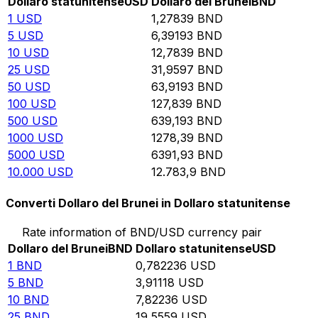
Dollaro statunitense
USD
Dollaro del Brunei
BND
1
USD
1,27839
BND
5
USD
6,39193
BND
10
USD
12,7839
BND
25
USD
31,9597
BND
50
USD
63,9193
BND
100
USD
127,839
BND
500
USD
639,193
BND
1000
USD
1278,39
BND
5000
USD
6391,93
BND
10.000
USD
12.783,9
BND
Converti Dollaro del Brunei in Dollaro statunitense
Rate information of BND/USD currency pair
Dollaro del Brunei
BND
Dollaro statunitense
USD
1
BND
0,782236
USD
5
BND
3,91118
USD
10
BND
7,82236
USD
25
BND
19,5559
USD