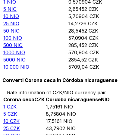
1
NIO
0,570904
CZK
5
NIO
2,85452
CZK
10
NIO
5,70904
CZK
25
NIO
14,2726
CZK
50
NIO
28,5452
CZK
100
NIO
57,0904
CZK
500
NIO
285,452
CZK
1000
NIO
570,904
CZK
5000
NIO
2854,52
CZK
10.000
NIO
5709,04
CZK
Converti Corona ceca in Córdoba nicaraguense
Rate information of CZK/NIO currency pair
Corona ceca
CZK
Córdoba nicaraguense
NIO
1
CZK
1,75161
NIO
5
CZK
8,75804
NIO
10
CZK
17,5161
NIO
25
CZK
43,7902
NIO