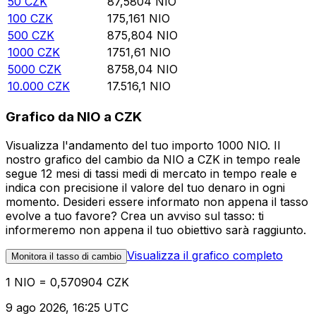
50
CZK
87,5804
NIO
100
CZK
175,161
NIO
500
CZK
875,804
NIO
1000
CZK
1751,61
NIO
5000
CZK
8758,04
NIO
10.000
CZK
17.516,1
NIO
Grafico da NIO a CZK
Visualizza l'andamento del tuo importo 1000 NIO. Il
nostro grafico del cambio da NIO a CZK in tempo reale
segue 12 mesi di tassi medi di mercato in tempo reale e
indica con precisione il valore del tuo denaro in ogni
momento. Desideri essere informato non appena il tasso
evolve a tuo favore? Crea un avviso sul tasso: ti
informeremo non appena il tuo obiettivo sarà raggiunto.
Visualizza il grafico completo
Monitora il tasso di cambio
1 NIO = 0,570904 CZK
9 ago 2026, 16:25 UTC