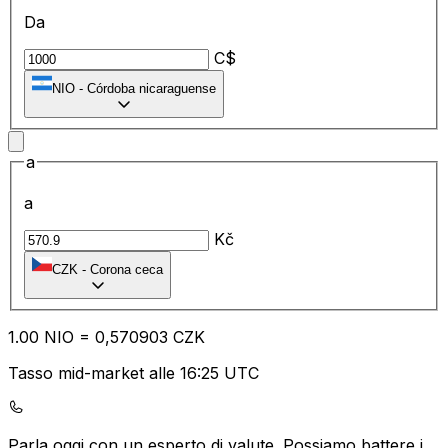
Da
C$
NIO
-
Córdoba nicaraguense
a
a
Kč
CZK
-
Corona ceca
1.00
NIO
=
0,
570903
CZK
Tasso mid-market alle 16:25 UTC
Parla oggi con un esperto di valute.
Possiamo battere i