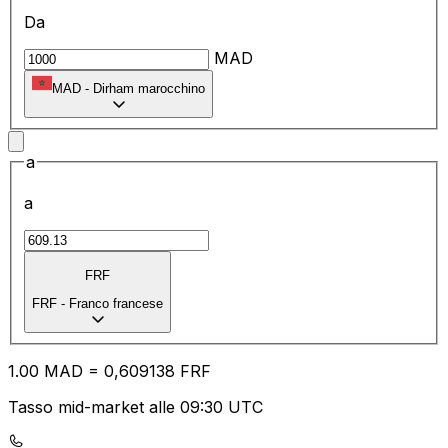
Da
MAD
MAD
-
Dirham marocchino
a
a
FRF
FRF
-
Franco francese
1.00
MAD
=
0,
609138
FRF
Tasso mid-market alle 09:30 UTC