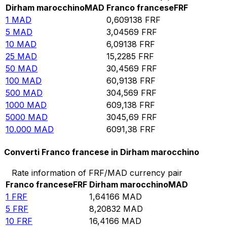
Dirham marocchino
MAD
Franco francese
FRF
1
MAD
0,609138
FRF
5
MAD
3,04569
FRF
10
MAD
6,09138
FRF
25
MAD
15,2285
FRF
50
MAD
30,4569
FRF
100
MAD
60,9138
FRF
500
MAD
304,569
FRF
1000
MAD
609,138
FRF
5000
MAD
3045,69
FRF
10.000
MAD
6091,38
FRF
Converti Franco francese in Dirham marocchino
Rate information of FRF/MAD currency pair
Franco francese
FRF
Dirham marocchino
MAD
1
FRF
1,64166
MAD
5
FRF
8,20832
MAD
10
FRF
16,4166
MAD