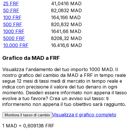
25
FRF
41,0416
MAD
50
FRF
82,0832
MAD
100
FRF
164,166
MAD
500
FRF
820,832
MAD
1000
FRF
1641,66
MAD
5000
FRF
8208,32
MAD
10.000
FRF
16.416,6
MAD
Grafico da MAD a FRF
Visualizza l'andamento del tuo importo 1000 MAD. Il
nostro grafico del cambio da MAD a FRF in tempo reale
segue 12 mesi di tassi medi di mercato in tempo reale e
indica con precisione il valore del tuo denaro in ogni
momento. Desideri essere informato non appena il tasso
evolve a tuo favore? Crea un avviso sul tasso: ti
informeremo non appena il tuo obiettivo sarà raggiunto.
Visualizza il grafico completo
Monitora il tasso di cambio
1 MAD = 0,609138 FRF