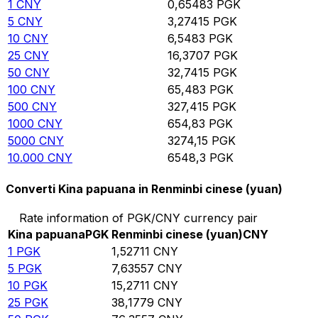
1
CNY
0,65483
PGK
5
CNY
3,27415
PGK
10
CNY
6,5483
PGK
25
CNY
16,3707
PGK
50
CNY
32,7415
PGK
100
CNY
65,483
PGK
500
CNY
327,415
PGK
1000
CNY
654,83
PGK
5000
CNY
3274,15
PGK
10.000
CNY
6548,3
PGK
Converti Kina papuana in Renminbi cinese (yuan)
Rate information of PGK/CNY currency pair
Kina papuana
PGK
Renminbi cinese (yuan)
CNY
1
PGK
1,52711
CNY
5
PGK
7,63557
CNY
10
PGK
15,2711
CNY
25
PGK
38,1779
CNY