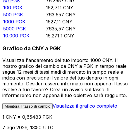
50
PGK
76,3557
CNY
100
PGK
152,711
CNY
500
PGK
763,557
CNY
1000
PGK
1527,11
CNY
5000
PGK
7635,57
CNY
10.000
PGK
15.271,1
CNY
Grafico da CNY a PGK
Visualizza l'andamento del tuo importo 1000 CNY. Il
nostro grafico del cambio da CNY a PGK in tempo reale
segue 12 mesi di tassi medi di mercato in tempo reale e
indica con precisione il valore del tuo denaro in ogni
momento. Desideri essere informato non appena il tasso
evolve a tuo favore? Crea un avviso sul tasso: ti
informeremo non appena il tuo obiettivo sarà raggiunto.
Visualizza il grafico completo
Monitora il tasso di cambio
1 CNY = 0,65483 PGK
7 ago 2026, 13:50 UTC