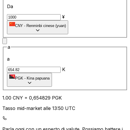
Da
¥
CNY
-
Renminbi cinese (yuan)
a
a
K
PGK
-
Kina papuana
1.00
CNY
=
0,
654829
PGK
Tasso mid-market alle 13:50 UTC
Parla oggi con un esperto di valute.
Possiamo battere i