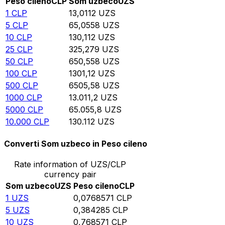
Peso cileno
CLP
Som uzbeco
UZS
1
CLP
13,0112
UZS
5
CLP
65,0558
UZS
10
CLP
130,112
UZS
25
CLP
325,279
UZS
50
CLP
650,558
UZS
100
CLP
1301,12
UZS
500
CLP
6505,58
UZS
1000
CLP
13.011,2
UZS
5000
CLP
65.055,8
UZS
10.000
CLP
130.112
UZS
Converti Som uzbeco in Peso cileno
Rate information of UZS/CLP
currency pair
Som uzbeco
UZS
Peso cileno
CLP
1
UZS
0,0768571
CLP
5
UZS
0,384285
CLP
10
UZS
0,768571
CLP