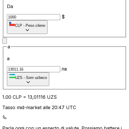
Da
$
CLP
-
Peso cileno
a
a
лв
UZS
-
Som uzbeco
1.00
CLP
=
13
,01116
UZS
Tasso mid-market alle 20:47 UTC
Parla oggi con un esperto di valute.
Possiamo battere i