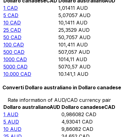
Dollaro canadese
CAD
Dollaro australiano
AUD
1
CAD
1,01411
AUD
5
CAD
5,07057
AUD
10
CAD
10,1411
AUD
25
CAD
25,3529
AUD
50
CAD
50,7057
AUD
100
CAD
101,411
AUD
500
CAD
507,057
AUD
1000
CAD
1014,11
AUD
5000
CAD
5070,57
AUD
10.000
CAD
10.141,1
AUD
Converti Dollaro australiano in Dollaro canadese
Rate information of AUD/CAD currency pair
Dollaro australiano
AUD
Dollaro canadese
CAD
1
AUD
0,986082
CAD
5
AUD
4,93041
CAD
10
AUD
9,86082
CAD
25
AUD
24,652
CAD