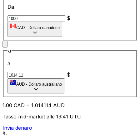
Da
$
CAD
-
Dollaro canadese
a
a
$
AUD
-
Dollaro australiano
1.00
CAD
=
1,
014114
AUD
Tasso mid-market alle 13:41 UTC
Invia denaro