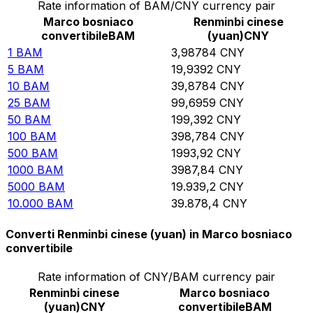
Rate information of BAM/CNY currency pair
Marco bosniaco
Renminbi cinese
convertibile
BAM
(yuan)
CNY
1
BAM
3,98784
CNY
5
BAM
19,9392
CNY
10
BAM
39,8784
CNY
25
BAM
99,6959
CNY
50
BAM
199,392
CNY
100
BAM
398,784
CNY
500
BAM
1993,92
CNY
1000
BAM
3987,84
CNY
5000
BAM
19.939,2
CNY
10.000
BAM
39.878,4
CNY
Converti Renminbi cinese (yuan) in Marco bosniaco
convertibile
Rate information of CNY/BAM currency pair
Renminbi cinese
Marco bosniaco
(yuan)
CNY
convertibile
BAM