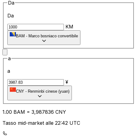
Da
Da
KM
BAM
-
Marco bosniaco convertibile
a
a
¥
CNY
-
Renminbi cinese (yuan)
1.00
BAM
=
3,
987836
CNY
Tasso mid-market alle 22:42 UTC