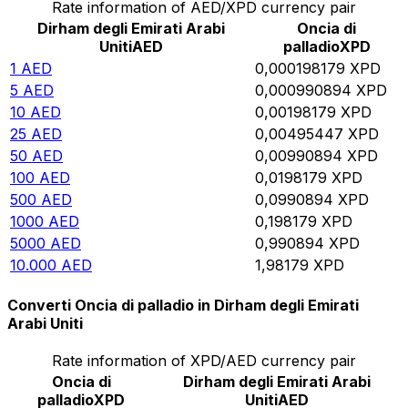
Rate information of AED/XPD currency pair
Dirham degli Emirati Arabi
Oncia di
Uniti
AED
palladio
XPD
1
AED
0,000198179
XPD
5
AED
0,000990894
XPD
10
AED
0,00198179
XPD
25
AED
0,00495447
XPD
50
AED
0,00990894
XPD
100
AED
0,0198179
XPD
500
AED
0,0990894
XPD
1000
AED
0,198179
XPD
5000
AED
0,990894
XPD
10.000
AED
1,98179
XPD
Converti Oncia di palladio in Dirham degli Emirati
Arabi Uniti
Rate information of XPD/AED currency pair
Oncia di
Dirham degli Emirati Arabi
palladio
XPD
Uniti
AED