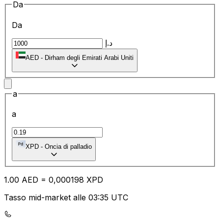
Da
Da
د.إ
AED
-
Dirham degli Emirati Arabi Uniti
a
a
XPD
-
Oncia di palladio
1.00
AED
=
0,
000198
XPD
Tasso mid-market alle 03:35 UTC