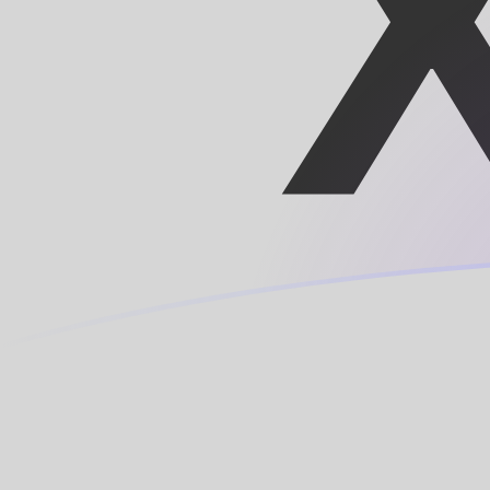
Tassi di cambio da XOF a MRO oggi
Converti Franco CFA in Ouguiya mauritana
Rate information of XOF/MRO currency
pair
Franco CFA
XOF
Ouguiya mauritana
MRO
1
XOF
0,706496
MRO
5
XOF
3,53248
MRO
10
XOF
7,06496
MRO
25
XOF
17,6624
MRO
50
XOF
35,3248
MRO
100
XOF
70,6496
MRO
500
XOF
353,248
MRO
1000
XOF
706,496
MRO
5000
XOF
3532,48
MRO