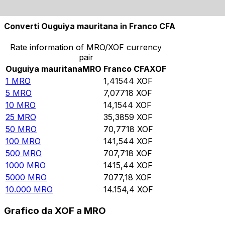
10.000
XOF
7064,96
MRO
Converti Ouguiya mauritana in Franco CFA
Rate information of MRO/XOF currency
pair
Ouguiya mauritana
MRO
Franco CFA
XOF
1
MRO
1,41544
XOF
5
MRO
7,07718
XOF
10
MRO
14,1544
XOF
25
MRO
35,3859
XOF
50
MRO
70,7718
XOF
100
MRO
141,544
XOF
500
MRO
707,718
XOF
1000
MRO
1415,44
XOF
5000
MRO
7077,18
XOF
10.000
MRO
14.154,4
XOF
Grafico da XOF a MRO