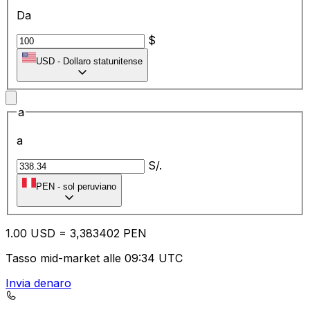
Da
$
USD
-
Dollaro statunitense
a
a
S/.
PEN
-
sol peruviano
1.00
USD
=
3,
383402
PEN
Tasso mid-market alle 09:34 UTC
Invia denaro