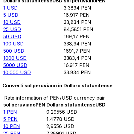
Dollaro statunitense
USD
sol peruviano
PEN
1
USD
3,3834
PEN
5
USD
16,917
PEN
10
USD
33,834
PEN
25
USD
84,5851
PEN
50
USD
169,17
PEN
100
USD
338,34
PEN
500
USD
1691,7
PEN
1000
USD
3383,4
PEN
5000
USD
16.917
PEN
10.000
USD
33.834
PEN
Converti sol peruviano in Dollaro statunitense
Rate information of PEN/USD currency pair
sol peruviano
PEN
Dollaro statunitense
USD
1
PEN
0,29556
USD
5
PEN
1,4778
USD
10
PEN
2,9556
USD
25
PEN
7,38901
USD