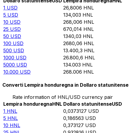
Dollaro statunitense
USD
Lempira honduregna
HNL
1
USD
26,8006
HNL
5
USD
134,003
HNL
10
USD
268,006
HNL
25
USD
670,014
HNL
50
USD
1340,03
HNL
100
USD
2680,06
HNL
500
USD
13.400,3
HNL
1000
USD
26.800,6
HNL
5000
USD
134.003
HNL
10.000
USD
268.006
HNL
Converti Lempira honduregna in Dollaro statunitense
Rate information of HNL/USD currency pair
Lempira honduregna
HNL
Dollaro statunitense
USD
1
HNL
0,0373127
USD
5
HNL
0,186563
USD
10
HNL
0,373127
USD
25
HNL
0,932816
USD