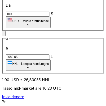
Da
$
USD
-
Dollaro statunitense
a
a
L
HNL
-
Lempira honduregna
1.00
USD
=
26
,80055
HNL
Tasso mid-market alle 16:23 UTC
Invia denaro