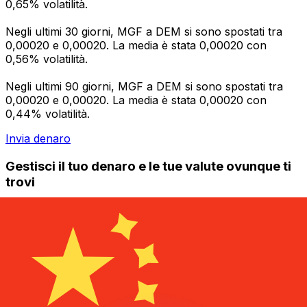
0,65% volatilità.
Negli ultimi 30 giorni, MGF a DEM si sono spostati tra
0,00020 e 0,00020. La media è stata 0,00020 con
0,56% volatilità.
Negli ultimi 90 giorni, MGF a DEM si sono spostati tra
0,00020 e 0,00020. La media è stata 0,00020 con
0,44% volatilità.
Invia denaro
Gestisci il tuo denaro e le tue valute ovunque ti
trovi
L'app Xe ha tutto ciò di cui hai bisogno per i
trasferimenti di denaro internazionali e la gestione delle
valute. Converti le valute, imposta avvisi sui tassi di
cambio e trasferisci denaro all'estero senza commissioni
nascoste. Scaricala oggi stesso!