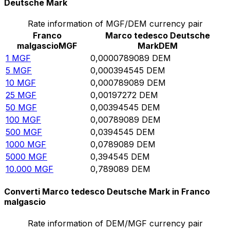
Deutsche Mark
Rate information of MGF/DEM currency pair
Franco
Marco tedesco Deutsche
malgascio
MGF
Mark
DEM
1
MGF
0,0000789089
DEM
5
MGF
0,000394545
DEM
10
MGF
0,000789089
DEM
25
MGF
0,00197272
DEM
50
MGF
0,00394545
DEM
100
MGF
0,00789089
DEM
500
MGF
0,0394545
DEM
1000
MGF
0,0789089
DEM
5000
MGF
0,394545
DEM
10.000
MGF
0,789089
DEM
Converti Marco tedesco Deutsche Mark in Franco
malgascio
Rate information of DEM/MGF currency pair