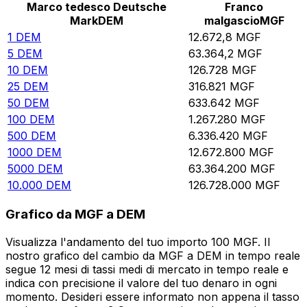
Marco tedesco Deutsche
Franco
Mark
DEM
malgascio
MGF
1
DEM
12.672,8
MGF
5
DEM
63.364,2
MGF
10
DEM
126.728
MGF
25
DEM
316.821
MGF
50
DEM
633.642
MGF
100
DEM
1.267.280
MGF
500
DEM
6.336.420
MGF
1000
DEM
12.672.800
MGF
5000
DEM
63.364.200
MGF
10.000
DEM
126.728.000
MGF
Grafico da MGF a DEM
Visualizza l'andamento del tuo importo 100 MGF. Il
nostro grafico del cambio da MGF a DEM in tempo reale
segue 12 mesi di tassi medi di mercato in tempo reale e
indica con precisione il valore del tuo denaro in ogni
momento. Desideri essere informato non appena il tasso