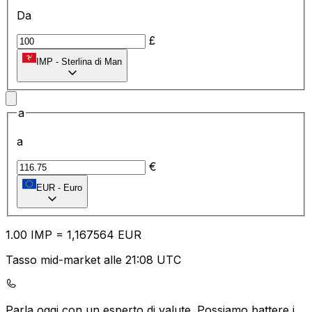
Da
£
IMP
-
Sterlina di Man
a
a
€
EUR
-
Euro
1.00
IMP
=
1,
167564
EUR
Tasso mid-market alle 21:08 UTC
Parla oggi con un esperto di valute.
Possiamo battere i