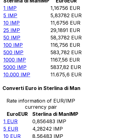
Sterlina di Man
IMP
Euro
EUR
1
IMP
1,16756
EUR
5
IMP
5,83782
EUR
10
IMP
11,6756
EUR
25
IMP
29,1891
EUR
50
IMP
58,3782
EUR
100
IMP
116,756
EUR
500
IMP
583,782
EUR
1000
IMP
1167,56
EUR
5000
IMP
5837,82
EUR
10.000
IMP
11.675,6
EUR
Converti Euro in Sterlina di Man
Rate information of EUR/IMP
currency pair
Euro
EUR
Sterlina di Man
IMP
1
EUR
0,856483
IMP
5
EUR
4,28242
IMP
10
EUR
8,56483
IMP