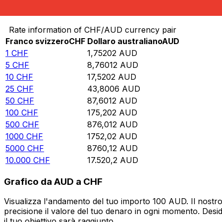
Converti Franco svizzero in Dollaro australiano
Rate information of CHF/AUD currency pair
Franco svizzero
CHF
Dollaro australiano
AUD
1
CHF
1,75202
AUD
5
CHF
8,76012
AUD
10
CHF
17,5202
AUD
25
CHF
43,8006
AUD
50
CHF
87,6012
AUD
100
CHF
175,202
AUD
500
CHF
876,012
AUD
1000
CHF
1752,02
AUD
5000
CHF
8760,12
AUD
10.000
CHF
17.520,2
AUD
Grafico da AUD a CHF
Visualizza l'andamento del tuo importo 100 AUD. Il nostro
precisione il valore del tuo denaro in ogni momento. Desi
il tuo obiettivo sarà raggiunto.