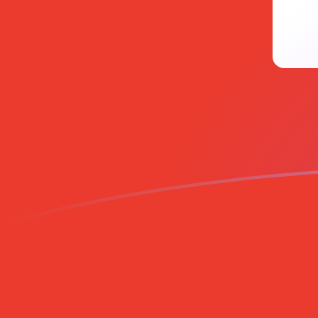
Tassi di cambio da AUD a CHF oggi
Converti Dollaro australiano in Franco svizzero
Rate information of AUD/CHF currency pair
Dollaro australiano
AUD
Franco svizzero
CHF
1
AUD
0,570768
CHF
5
AUD
2,85384
CHF
10
AUD
5,70768
CHF
25
AUD
14,2692
CHF
50
AUD
28,5384
CHF
100
AUD
57,0768
CHF
500
AUD
285,384
CHF
1000
AUD
570,768
CHF
5000
AUD
2853,84
CHF
10.000
AUD
5707,68
CHF