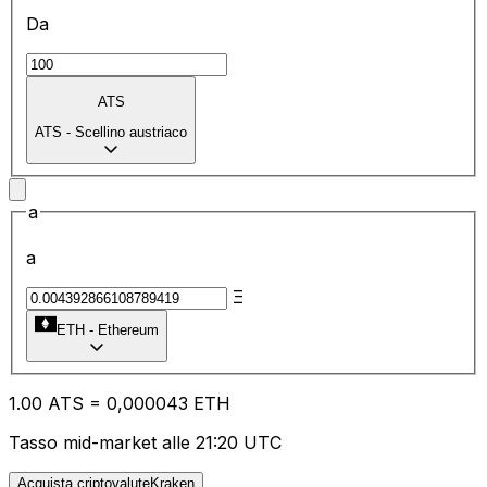
Da
ATS
ATS
-
Scellino austriaco
a
a
Ξ
ETH
-
Ethereum
1.00
ATS
=
0,
000043
ETH
Tasso mid-market alle 21:20 UTC
Acquista criptovaluteKraken