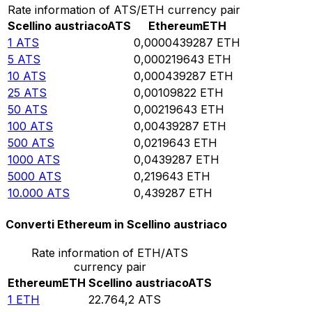
Rate information of ATS/ETH currency pair
Scellino austriaco
ATS
Ethereum
ETH
1
ATS
0,0000439287
ETH
5
ATS
0,000219643
ETH
10
ATS
0,000439287
ETH
25
ATS
0,00109822
ETH
50
ATS
0,00219643
ETH
100
ATS
0,00439287
ETH
500
ATS
0,0219643
ETH
1000
ATS
0,0439287
ETH
5000
ATS
0,219643
ETH
10.000
ATS
0,439287
ETH
Converti Ethereum in Scellino austriaco
Rate information of ETH/ATS
currency pair
Ethereum
ETH
Scellino austriaco
ATS
1
ETH
22.764,2
ATS