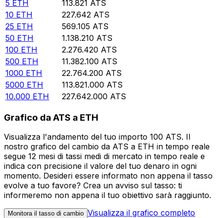
5
ETH
113.821
ATS
10
ETH
227.642
ATS
25
ETH
569.105
ATS
50
ETH
1.138.210
ATS
100
ETH
2.276.420
ATS
500
ETH
11.382.100
ATS
1000
ETH
22.764.200
ATS
5000
ETH
113.821.000
ATS
10.000
ETH
227.642.000
ATS
Grafico da ATS a ETH
Visualizza l'andamento del tuo importo 100 ATS. Il
nostro grafico del cambio da ATS a ETH in tempo reale
segue 12 mesi di tassi medi di mercato in tempo reale e
indica con precisione il valore del tuo denaro in ogni
momento. Desideri essere informato non appena il tasso
evolve a tuo favore? Crea un avviso sul tasso: ti
informeremo non appena il tuo obiettivo sarà raggiunto.
Visualizza il grafico completo
Monitora il tasso di cambio