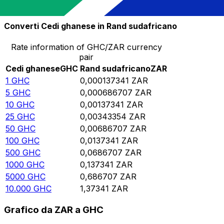
10.000
ZAR
72.811.200
GHC
Converti Cedi ghanese in Rand sudafricano
Rate information of GHC/ZAR currency
pair
Cedi ghanese
GHC
Rand sudafricano
ZAR
1
GHC
0,000137341
ZAR
5
GHC
0,000686707
ZAR
10
GHC
0,00137341
ZAR
25
GHC
0,00343354
ZAR
50
GHC
0,00686707
ZAR
100
GHC
0,0137341
ZAR
500
GHC
0,0686707
ZAR
1000
GHC
0,137341
ZAR
5000
GHC
0,686707
ZAR
10.000
GHC
1,37341
ZAR
Grafico da ZAR a GHC