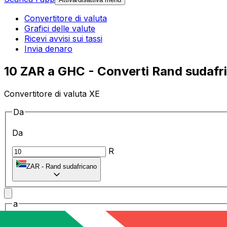
Convertitore di valuta
Grafici delle valute
Ricevi avvisi sui tassi
Invia denaro
10 ZAR a GHC - Converti Rand sudafri
Convertitore di valuta XE
Da
Da
R
ZAR
-
Rand sudafricano
a
a