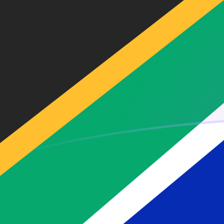
Tassi di cambio da ZAR a GHC oggi
Converti Rand sudafricano in Cedi ghanese
Rate information of ZAR/GHC currency
pair
Rand sudafricano
ZAR
Cedi ghanese
GHC
1
ZAR
7281,12
GHC
5
ZAR
36.405,6
GHC
10
ZAR
72.811,2
GHC
25
ZAR
182.028
GHC
50
ZAR
364.056
GHC
100
ZAR
728.112
GHC
500
ZAR
3.640.560
GHC
1000
ZAR
7.281.120
GHC
5000
ZAR
36.405.600
GHC