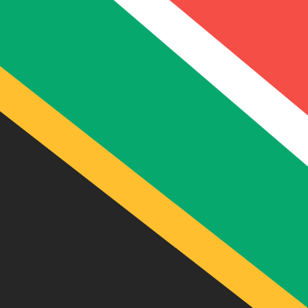
₵
GHC
GHC
-
Cedi ghanese
1.00
ZAR
=
72
81
GHC
Tasso mid-market alle 06:09 UTC
Parla oggi con un esperto di valute.
Possiamo battere i tas
Prenota una chiamata
Per il nostro convertitore utilizziamo il tasso medio d
denaro.
Verifica i tassi di cambio per i trasferimenti.
Sapevi che puoi inviare denaro all'estero con Xe?
Registrati oggi