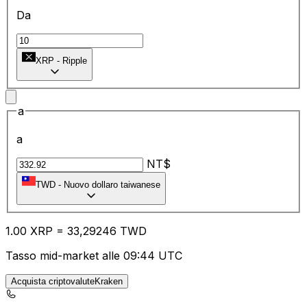
Da
XRP
-
Ripple
a
a
NT$
TWD
-
Nuovo dollaro taiwanese
1.00
XRP
=
33
,29246
TWD
Tasso mid-market alle 09:44 UTC
Acquista criptovaluteKraken