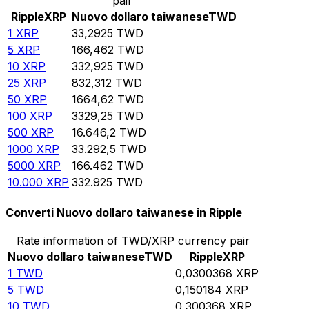
pair
Ripple
XRP
Nuovo dollaro taiwanese
TWD
1
XRP
33,2925
TWD
5
XRP
166,462
TWD
10
XRP
332,925
TWD
25
XRP
832,312
TWD
50
XRP
1664,62
TWD
100
XRP
3329,25
TWD
500
XRP
16.646,2
TWD
1000
XRP
33.292,5
TWD
5000
XRP
166.462
TWD
10.000
XRP
332.925
TWD
Converti Nuovo dollaro taiwanese in Ripple
Rate information of TWD/XRP currency pair
Nuovo dollaro taiwanese
TWD
Ripple
XRP
1
TWD
0,0300368
XRP
5
TWD
0,150184
XRP
10
TWD
0,300368
XRP