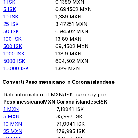
1
ISK
0,1389
MXN
5
ISK
0,694502
MXN
10
ISK
1,389
MXN
25
ISK
3,47251
MXN
50
ISK
6,94502
MXN
100
ISK
13,89
MXN
500
ISK
69,4502
MXN
1000
ISK
138,9
MXN
5000
ISK
694,502
MXN
10.000
ISK
1389
MXN
Converti Peso messicano in Corona islandese
Rate information of MXN/ISK currency pair
Peso messicano
MXN
Corona islandese
ISK
1
MXN
7,19941
ISK
5
MXN
35,997
ISK
10
MXN
71,9941
ISK
25
MXN
179,985
ISK