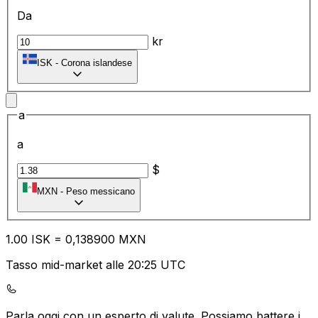
Da
kr
ISK
-
Corona islandese
a
a
$
MXN
-
Peso messicano
1.00
ISK
=
0,
138900
MXN
Tasso mid-market alle 20:25 UTC
Parla oggi con un esperto di valute.
Possiamo battere i