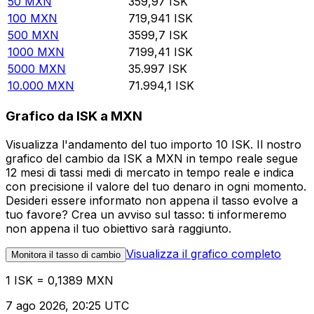
50
MXN
359,97
ISK
100
MXN
719,941
ISK
500
MXN
3599,7
ISK
1000
MXN
7199,41
ISK
5000
MXN
35.997
ISK
10.000
MXN
71.994,1
ISK
Grafico da ISK a MXN
Visualizza l'andamento del tuo importo 10 ISK. Il nostro
grafico del cambio da ISK a MXN in tempo reale segue
12 mesi di tassi medi di mercato in tempo reale e indica
con precisione il valore del tuo denaro in ogni momento.
Desideri essere informato non appena il tasso evolve a
tuo favore? Crea un avviso sul tasso: ti informeremo
non appena il tuo obiettivo sarà raggiunto.
Visualizza il grafico completo
Monitora il tasso di cambio
1 ISK = 0,1389 MXN
7 ago 2026, 20:25 UTC