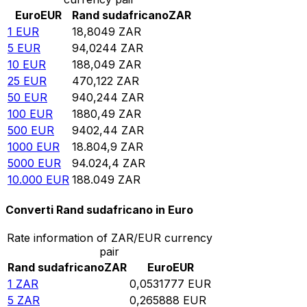
Euro
EUR
Rand sudafricano
ZAR
1
EUR
18,8049
ZAR
5
EUR
94,0244
ZAR
10
EUR
188,049
ZAR
25
EUR
470,122
ZAR
50
EUR
940,244
ZAR
100
EUR
1880,49
ZAR
500
EUR
9402,44
ZAR
1000
EUR
18.804,9
ZAR
5000
EUR
94.024,4
ZAR
10.000
EUR
188.049
ZAR
Converti Rand sudafricano in Euro
Rate information of ZAR/EUR currency
pair
Rand sudafricano
ZAR
Euro
EUR
1
ZAR
0,0531777
EUR
5
ZAR
0,265888
EUR