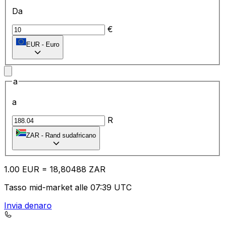
Da
€
EUR
-
Euro
a
a
R
ZAR
-
Rand sudafricano
1.00
EUR
=
18
,80488
ZAR
Tasso mid-market alle 07:39 UTC
Invia denaro