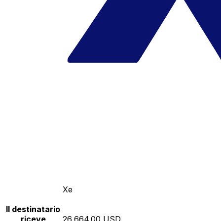
Xe
Il destinatario
riceve
26,664.00 USD