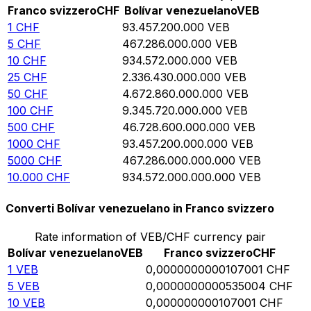
Franco svizzero
CHF
Bolívar venezuelano
VEB
1
CHF
93.457.200.000
VEB
5
CHF
467.286.000.000
VEB
10
CHF
934.572.000.000
VEB
25
CHF
2.336.430.000.000
VEB
50
CHF
4.672.860.000.000
VEB
100
CHF
9.345.720.000.000
VEB
500
CHF
46.728.600.000.000
VEB
1000
CHF
93.457.200.000.000
VEB
5000
CHF
467.286.000.000.000
VEB
10.000
CHF
934.572.000.000.000
VEB
Converti Bolívar venezuelano in Franco svizzero
Rate information of VEB/CHF currency pair
Bolívar venezuelano
VEB
Franco svizzero
CHF
1
VEB
0,0000000000107001
CHF
5
VEB
0,0000000000535004
CHF
10
VEB
0,000000000107001
CHF