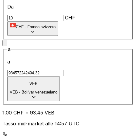
Da
CHF
CHF
-
Franco svizzero
a
a
VEB
VEB
-
Bolívar venezuelano
1.00
CHF
=
93.45
VEB
Tasso mid-market alle 14:57 UTC