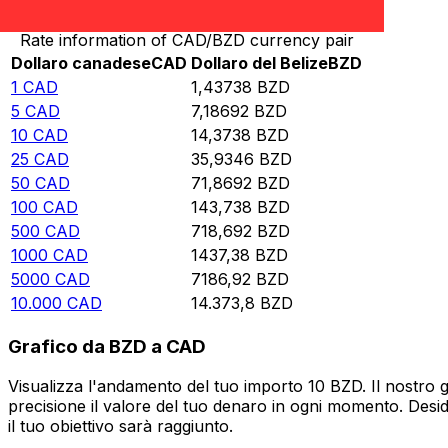
Rate information of CAD/BZD currency pair
Dollaro canadese
CAD
Dollaro del Belize
BZD
1
CAD
1,43738
BZD
5
CAD
7,18692
BZD
10
CAD
14,3738
BZD
25
CAD
35,9346
BZD
50
CAD
71,8692
BZD
100
CAD
143,738
BZD
500
CAD
718,692
BZD
1000
CAD
1437,38
BZD
5000
CAD
7186,92
BZD
10.000
CAD
14.373,8
BZD
Grafico da BZD a CAD
Visualizza l'andamento del tuo importo 10 BZD. Il nostro 
precisione il valore del tuo denaro in ogni momento. Desi
il tuo obiettivo sarà raggiunto.