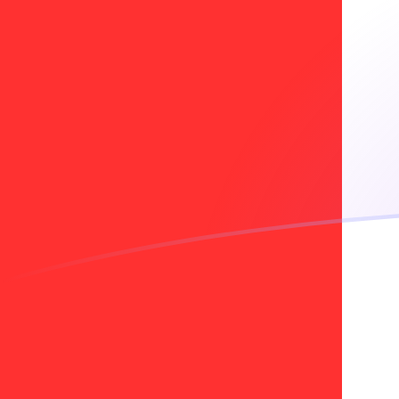
Tassi di cambio da BZD a CAD oggi
Converti Dollaro del Belize in Dollaro canadese
Rate information of BZD/CAD currency pair
Dollaro del Belize
BZD
Dollaro canadese
CAD
1
BZD
0,695708
CAD
5
BZD
3,47854
CAD
10
BZD
6,95708
CAD
25
BZD
17,3927
CAD
50
BZD
34,7854
CAD
100
BZD
69,5708
CAD
500
BZD
347,854
CAD
1000
BZD
695,708
CAD
5000
BZD
3478,54
CAD
10.000
BZD
6957,08
CAD
Converti Dollaro canadese in Dollaro del Belize