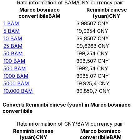
Rate information of BAM/CNY currency pair
Marco bosniaco
Renminbi cinese
convertibile
BAM
(yuan)
CNY
1
BAM
3,98507
CNY
5
BAM
19,9254
CNY
10
BAM
39,8507
CNY
25
BAM
99,6268
CNY
50
BAM
199,254
CNY
100
BAM
398,507
CNY
500
BAM
1992,54
CNY
1000
BAM
3985,07
CNY
5000
BAM
19.925,4
CNY
10.000
BAM
39.850,7
CNY
Converti Renminbi cinese (yuan) in Marco bosniaco
convertibile
Rate information of CNY/BAM currency pair
Renminbi cinese
Marco bosniaco
(yuan)
CNY
convertibile
BAM