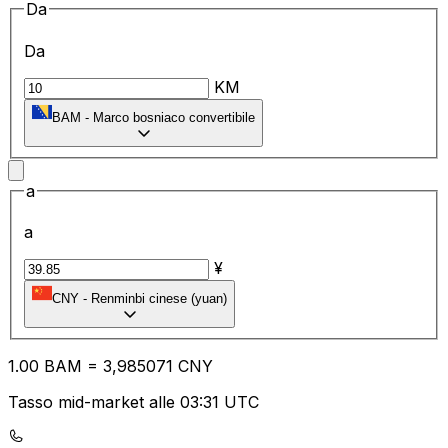
Da
Da
KM
BAM
-
Marco bosniaco convertibile
a
a
¥
CNY
-
Renminbi cinese (yuan)
1.00
BAM
=
3,
985071
CNY
Tasso mid-market alle 03:31 UTC