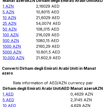
Manat azero
AZN
Dirham degli Emirati Arabi Uniti
AED
1
AZN
2,16029
AED
5
AZN
10,8015
AED
10
AZN
21,6029
AED
25
AZN
54,0074
AED
50
AZN
108,015
AED
100
AZN
216,029
AED
500
AZN
1080,15
AED
1000
AZN
2160,29
AED
5000
AZN
10.801,5
AED
10.000
AZN
21.602,9
AED
Converti Dirham degli Emirati Arabi Uniti in Manat
azero
Rate information of AED/AZN currency pair
Dirham degli Emirati Arabi Uniti
AED
Manat azero
AZN
1
AED
0,4629
AZN
5
AED
2,3145
AZN
10
AED
4,629
AZN