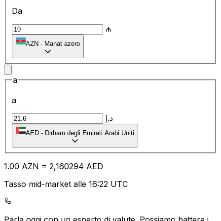
Da
₼
AZN
-
Manat azero
a
a
د.إ
AED
-
Dirham degli Emirati Arabi Uniti
1.00
AZN
=
2,
160294
AED
Tasso mid-market alle 16:22 UTC
Parla oggi con un esperto di valute.
Possiamo battere i