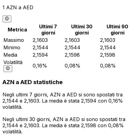
1 AZN a AED
Ultimi 7
Ultimi 30
Ultimi 90
Metrica
giorni
giorni
giorni
Massimo
2,1603
2,1603
2,1603
Minimo
2,1544
2,1544
2,1544
Media
2,1594
2,1598
2,1598
Volatilità
0,16%
0,08%
0,08%
AZN a AED statistiche
Negli ultimi 7 giorni, AZN a AED si sono spostati tra
2,1544 e 2,1603. La media è stata 2,1594 con 0,16%
volatilità.
Negli ultimi 30 giorni, AZN a AED si sono spostati tra
2,1544 e 2,1603. La media è stata 2,1598 con 0,08%
volatilità.