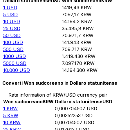
Dollaro statunitense
USD
Won sudcoreano
KRW
1
USD
1419,43
KRW
5
USD
7097,17
KRW
10
USD
14.194,3
KRW
25
USD
35.485,8
KRW
50
USD
70.971,7
KRW
100
USD
141.943
KRW
500
USD
709.717
KRW
1000
USD
1.419.430
KRW
5000
USD
7.097.170
KRW
10.000
USD
14.194.300
KRW
Converti Won sudcoreano in Dollaro statunitense
Rate information of KRW/USD currency pair
Won sudcoreano
KRW
Dollaro statunitense
USD
1
KRW
0,000704507
USD
5
KRW
0,00352253
USD
10
KRW
0,00704507
USD
25
KRW
0,0176127
USD