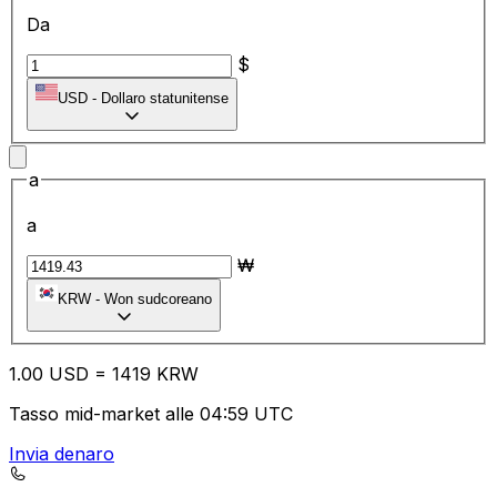
Da
$
USD
-
Dollaro statunitense
a
a
₩
KRW
-
Won sudcoreano
1.00
USD
=
14
19
KRW
Tasso mid-market alle 04:59 UTC
Invia denaro