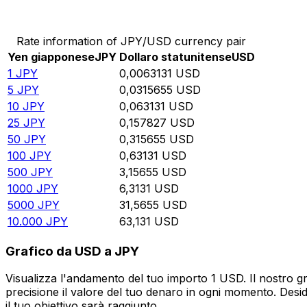
Converti Yen giapponese in Dollaro statunitense
Rate information of JPY/USD currency pair
Yen giapponese
JPY
Dollaro statunitense
USD
1
JPY
0,0063131
USD
5
JPY
0,0315655
USD
10
JPY
0,063131
USD
25
JPY
0,157827
USD
50
JPY
0,315655
USD
100
JPY
0,63131
USD
500
JPY
3,15655
USD
1000
JPY
6,3131
USD
5000
JPY
31,5655
USD
10.000
JPY
63,131
USD
Grafico da USD a JPY
Visualizza l'andamento del tuo importo 1 USD. Il nostro g
precisione il valore del tuo denaro in ogni momento. Desi
il tuo obiettivo sarà raggiunto.