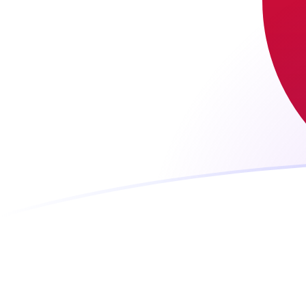
Tassi di cambio da USD a JPY oggi
Converti Dollaro statunitense in Yen giapponese
Rate information of USD/JPY currency pair
Dollaro statunitense
USD
Yen giapponese
JPY
1
USD
158,401
JPY
5
USD
792,004
JPY
10
USD
1584,01
JPY
25
USD
3960,02
JPY
50
USD
7920,04
JPY
100
USD
15.840,1
JPY
500
USD
79.200,4
JPY
1000
USD
158.401
JPY
5000
USD
792.004
JPY
10.000
USD
1.584.010
JPY