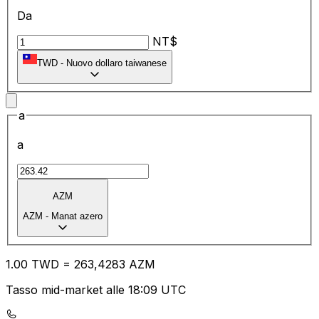
Da
NT$
TWD
-
Nuovo dollaro taiwanese
a
a
AZM
AZM
-
Manat azero
1.00
TWD
=
26
3,4283
AZM
Tasso mid-market alle 18:09 UTC