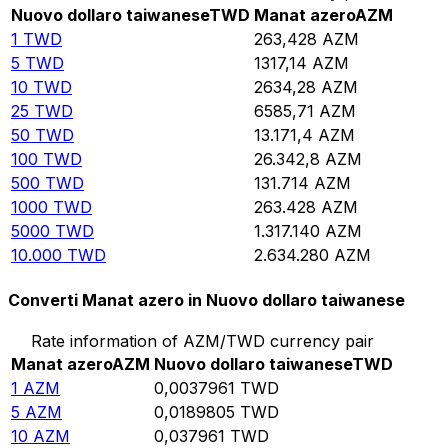
Nuovo dollaro taiwanese
TWD
Manat azero
AZM
1
TWD
263,428
AZM
5
TWD
1317,14
AZM
10
TWD
2634,28
AZM
25
TWD
6585,71
AZM
50
TWD
13.171,4
AZM
100
TWD
26.342,8
AZM
500
TWD
131.714
AZM
1000
TWD
263.428
AZM
5000
TWD
1.317.140
AZM
10.000
TWD
2.634.280
AZM
Converti Manat azero in Nuovo dollaro taiwanese
Rate information of AZM/TWD currency pair
Manat azero
AZM
Nuovo dollaro taiwanese
TWD
1
AZM
0,0037961
TWD
5
AZM
0,0189805
TWD
10
AZM
0,037961
TWD