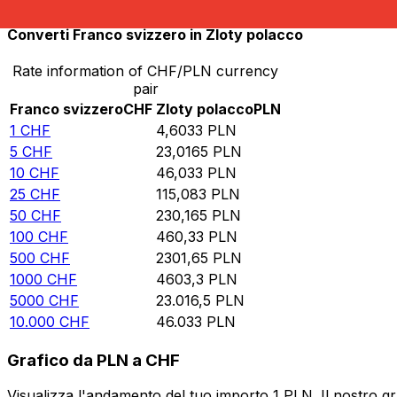
Converti Franco svizzero in Zloty polacco
Rate information of CHF/PLN currency
pair
Franco svizzero
CHF
Zloty polacco
PLN
1
CHF
4,6033
PLN
5
CHF
23,0165
PLN
10
CHF
46,033
PLN
25
CHF
115,083
PLN
50
CHF
230,165
PLN
100
CHF
460,33
PLN
500
CHF
2301,65
PLN
1000
CHF
4603,3
PLN
5000
CHF
23.016,5
PLN
10.000
CHF
46.033
PLN
Grafico da PLN a CHF
Visualizza l'andamento del tuo importo 1 PLN. Il nostro g