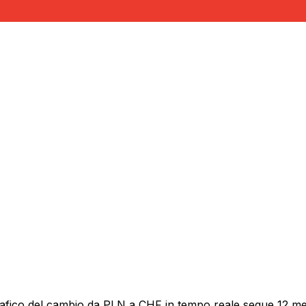
rafico del cambio da PLN a CHF in tempo reale segue 12 mesi