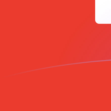
Tassi di cambio da PLN a CHF oggi
Converti Zloty polacco in Franco svizzero
Rate information of PLN/CHF currency
pair
Zloty polacco
PLN
Franco svizzero
CHF
1
PLN
0,217235
CHF
5
PLN
1,08618
CHF
10
PLN
2,17235
CHF
25
PLN
5,43089
CHF
50
PLN
10,8618
CHF
100
PLN
21,7235
CHF
500
PLN
108,618
CHF
1000
PLN
217,235
CHF
5000
PLN
1086,18
CHF
10.000
PLN
2172,35
CHF