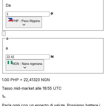
Da
₱
PHP
-
Peso filippino
a
a
₦
NGN
-
Naira nigeriana
1.00
PHP
=
22
,41323
NGN
Tasso mid-market alle 18:55 UTC
Parla oggi con un esperto di valute.
Possiamo battere i