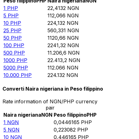
Peso filippino
PHP
Naira nigeriana
NGN
1
PHP
22,4132
NGN
5
PHP
112,066
NGN
10
PHP
224,132
NGN
25
PHP
560,331
NGN
50
PHP
1120,66
NGN
100
PHP
2241,32
NGN
500
PHP
11.206,6
NGN
1000
PHP
22.413,2
NGN
5000
PHP
112.066
NGN
10.000
PHP
224.132
NGN
Converti Naira nigeriana in Peso filippino
Rate information of NGN/PHP currency
pair
Naira nigeriana
NGN
Peso filippino
PHP
1
NGN
0,0446165
PHP
5
NGN
0,223082
PHP
10
NGN
0,446165
PHP