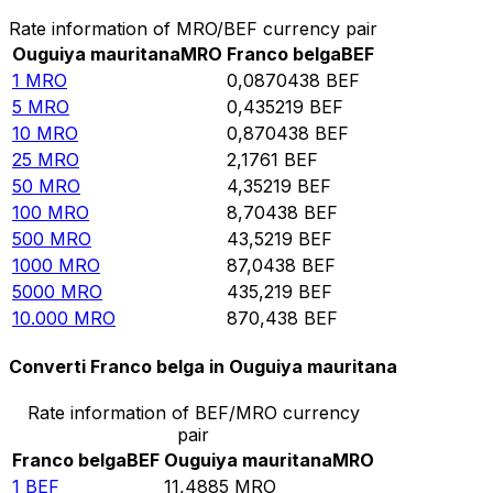
Rate information of MRO/BEF currency pair
Ouguiya mauritana
MRO
Franco belga
BEF
1
MRO
0,0870438
BEF
5
MRO
0,435219
BEF
10
MRO
0,870438
BEF
25
MRO
2,1761
BEF
50
MRO
4,35219
BEF
100
MRO
8,70438
BEF
500
MRO
43,5219
BEF
1000
MRO
87,0438
BEF
5000
MRO
435,219
BEF
10.000
MRO
870,438
BEF
Converti Franco belga in Ouguiya mauritana
Rate information of BEF/MRO currency
pair
Franco belga
BEF
Ouguiya mauritana
MRO
1
BEF
11,4885
MRO