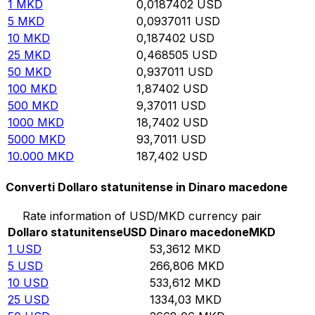
1
MKD
0,0187402
USD
5
MKD
0,0937011
USD
10
MKD
0,187402
USD
25
MKD
0,468505
USD
50
MKD
0,937011
USD
100
MKD
1,87402
USD
500
MKD
9,37011
USD
1000
MKD
18,7402
USD
5000
MKD
93,7011
USD
10.000
MKD
187,402
USD
Converti Dollaro statunitense in Dinaro macedone
Rate information of USD/MKD currency pair
Dollaro statunitense
USD
Dinaro macedone
MKD
1
USD
53,3612
MKD
5
USD
266,806
MKD
10
USD
533,612
MKD
25
USD
1334,03
MKD