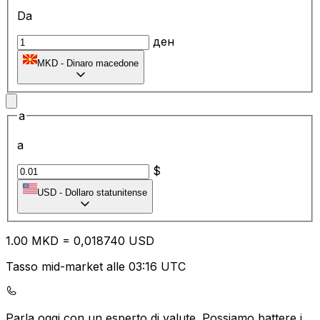
Da
ден
MKD
-
Dinaro macedone
a
a
$
USD
-
Dollaro statunitense
1.00
MKD
=
0,
018740
USD
Tasso mid-market alle 03:16 UTC
Parla oggi con un esperto di valute.
Possiamo battere i