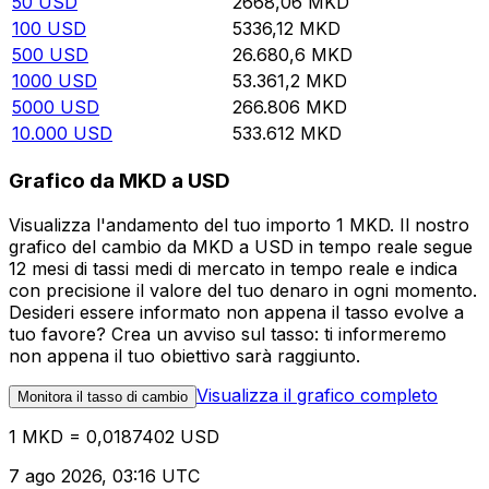
50
USD
2668,06
MKD
100
USD
5336,12
MKD
500
USD
26.680,6
MKD
1000
USD
53.361,2
MKD
5000
USD
266.806
MKD
10.000
USD
533.612
MKD
Grafico da MKD a USD
Visualizza l'andamento del tuo importo 1 MKD. Il nostro
grafico del cambio da MKD a USD in tempo reale segue
12 mesi di tassi medi di mercato in tempo reale e indica
con precisione il valore del tuo denaro in ogni momento.
Desideri essere informato non appena il tasso evolve a
tuo favore? Crea un avviso sul tasso: ti informeremo
non appena il tuo obiettivo sarà raggiunto.
Visualizza il grafico completo
Monitora il tasso di cambio
1 MKD = 0,0187402 USD
7 ago 2026, 03:16 UTC