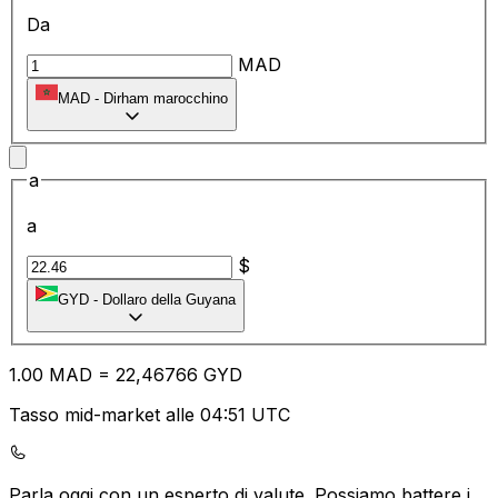
Da
MAD
MAD
-
Dirham marocchino
a
a
$
GYD
-
Dollaro della Guyana
1.00
MAD
=
22
,46766
GYD
Tasso mid-market alle 04:51 UTC
Parla oggi con un esperto di valute.
Possiamo battere i