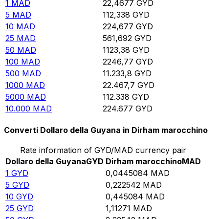
1
MAD
22,4677
GYD
5
MAD
112,338
GYD
10
MAD
224,677
GYD
25
MAD
561,692
GYD
50
MAD
1123,38
GYD
100
MAD
2246,77
GYD
500
MAD
11.233,8
GYD
1000
MAD
22.467,7
GYD
5000
MAD
112.338
GYD
10.000
MAD
224.677
GYD
Converti Dollaro della Guyana in Dirham marocchino
Rate information of GYD/MAD currency pair
Dollaro della Guyana
GYD
Dirham marocchino
MAD
1
GYD
0,0445084
MAD
5
GYD
0,222542
MAD
10
GYD
0,445084
MAD
25
GYD
1,11271
MAD