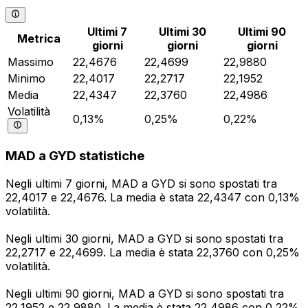
Ultimi 7
Ultimi 30
Ultimi 90
Metrica
giorni
giorni
giorni
Massimo
22,4676
22,4699
22,9880
Minimo
22,4017
22,2717
22,1952
Media
22,4347
22,3760
22,4986
Volatilità
0,13%
0,25%
0,22%
MAD a GYD statistiche
Negli ultimi 7 giorni, MAD a GYD si sono spostati tra
22,4017 e 22,4676. La media è stata 22,4347 con 0,13%
volatilità.
Negli ultimi 30 giorni, MAD a GYD si sono spostati tra
22,2717 e 22,4699. La media è stata 22,3760 con 0,25%
volatilità.
Negli ultimi 90 giorni, MAD a GYD si sono spostati tra
22,1952 e 22,9880. La media è stata 22,4986 con 0,22%