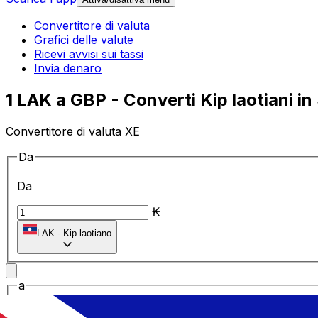
Convertitore di valuta
Grafici delle valute
Ricevi avvisi sui tassi
Invia denaro
1 LAK a GBP - Converti Kip laotiani in
Convertitore di valuta XE
Da
Da
₭
LAK
-
Kip laotiano
a
a