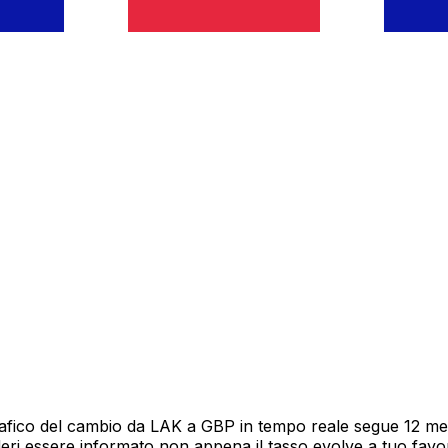
rafico del cambio da LAK a GBP in tempo reale segue 12 mesi
deri essere informato non appena il tasso evolve a tuo fav