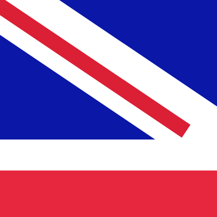
£
GBP
-
Sterlina britannica
1.00
LAK
=
0,
000032
GBP
Tasso mid-market alle 06:06 UTC
Parla oggi con un esperto di valute.
Possiamo battere i tas
Prenota una chiamata
Per il nostro convertitore utilizziamo il tasso medio d
denaro.
Verifica i tassi di cambio per i trasferimenti.
Sapevi che puoi inviare denaro all'estero con Xe?
Registrati oggi