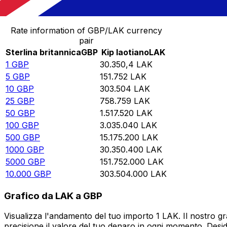
Converti Sterlina britannica in Kip laotiano
Rate information of GBP/LAK currency
pair
Sterlina britannica
GBP
Kip laotiano
LAK
1
GBP
30.350,4
LAK
5
GBP
151.752
LAK
10
GBP
303.504
LAK
25
GBP
758.759
LAK
50
GBP
1.517.520
LAK
100
GBP
3.035.040
LAK
500
GBP
15.175.200
LAK
1000
GBP
30.350.400
LAK
5000
GBP
151.752.000
LAK
10.000
GBP
303.504.000
LAK
Grafico da LAK a GBP
Visualizza l'andamento del tuo importo 1 LAK. Il nostro g
precisione il valore del tuo denaro in ogni momento. Desi