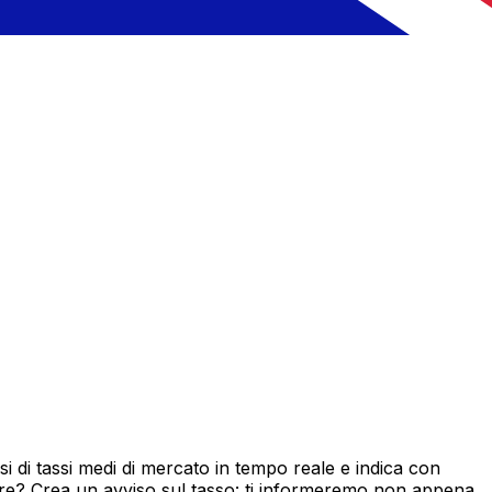
 di tassi medi di mercato in tempo reale e indica con
ore? Crea un avviso sul tasso: ti informeremo non appena