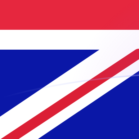
Tassi di cambio da LAK a GBP oggi
Converti Kip laotiano in Sterlina britannica
Rate information of LAK/GBP currency
pair
Kip laotiano
LAK
Sterlina britannica
GBP
1
LAK
0,0000329485
GBP
5
LAK
0,000164743
GBP
10
LAK
0,000329485
GBP
25
LAK
0,000823713
GBP
50
LAK
0,00164743
GBP
100
LAK
0,00329485
GBP
500
LAK
0,0164743
GBP
1000
LAK
0,0329485
GBP
5000
LAK
0,164743
GBP
10.000
LAK
0,329485
GBP