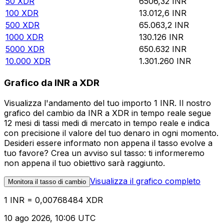
50
XDR
6506,32
INR
100
XDR
13.012,6
INR
500
XDR
65.063,2
INR
1000
XDR
130.126
INR
5000
XDR
650.632
INR
10.000
XDR
1.301.260
INR
Grafico da INR a XDR
Visualizza l'andamento del tuo importo 1 INR. Il nostro
grafico del cambio da INR a XDR in tempo reale segue
12 mesi di tassi medi di mercato in tempo reale e indica
con precisione il valore del tuo denaro in ogni momento.
Desideri essere informato non appena il tasso evolve a
tuo favore? Crea un avviso sul tasso: ti informeremo
non appena il tuo obiettivo sarà raggiunto.
Visualizza il grafico completo
Monitora il tasso di cambio
1 INR = 0,00768484 XDR
10 ago 2026, 10:06 UTC