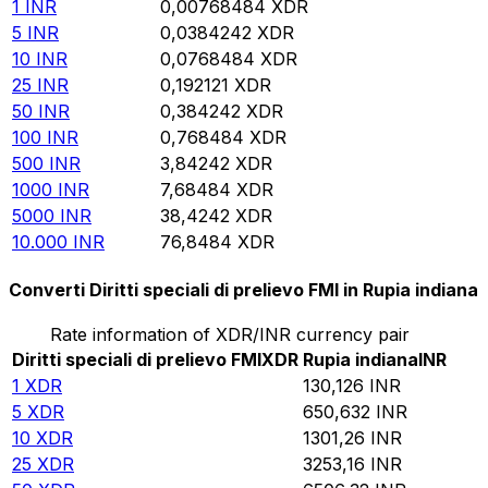
1
INR
0,00768484
XDR
5
INR
0,0384242
XDR
10
INR
0,0768484
XDR
25
INR
0,192121
XDR
50
INR
0,384242
XDR
100
INR
0,768484
XDR
500
INR
3,84242
XDR
1000
INR
7,68484
XDR
5000
INR
38,4242
XDR
10.000
INR
76,8484
XDR
Converti Diritti speciali di prelievo FMI in Rupia indiana
Rate information of XDR/INR currency pair
Diritti speciali di prelievo FMI
XDR
Rupia indiana
INR
1
XDR
130,126
INR
5
XDR
650,632
INR
10
XDR
1301,26
INR
25
XDR
3253,16
INR