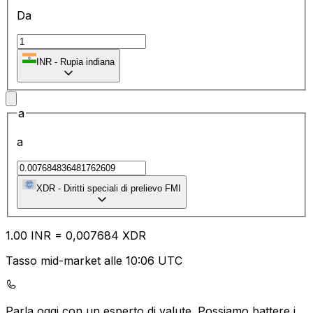
Da
₹
INR
-
Rupia indiana
a
a
XDR
-
Diritti speciali di prelievo FMI
1.00
INR
=
0,
007684
XDR
Tasso mid-market alle 10:06 UTC
Parla oggi con un esperto di valute.
Possiamo battere i