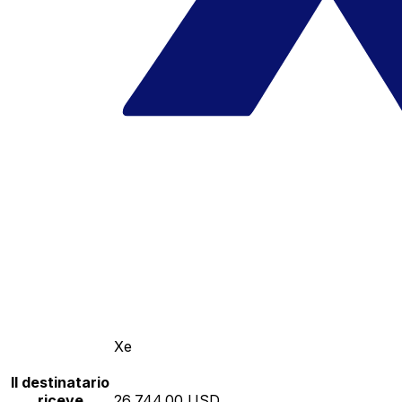
Xe
Il destinatario
riceve
26,744.00 USD