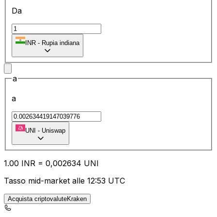
Da
₹
INR
-
Rupia indiana
a
a
UNI
-
Uniswap
1.00
INR
=
0,
002634
UNI
Tasso mid-market alle 12:53 UTC
Acquista criptovaluteKraken