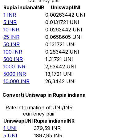
currency pair
Rupia indiana
INR
Uniswap
UNI
1
INR
0,00263442
UNI
5
INR
0,0131721
UNI
10
INR
0,0263442
UNI
25
INR
0,0658605
UNI
50
INR
0,131721
UNI
100
INR
0,263442
UNI
500
INR
1,31721
UNI
1000
INR
2,63442
UNI
5000
INR
13,1721
UNI
10.000
INR
26,3442
UNI
Converti Uniswap in Rupia indiana
Rate information of UNI/INR
currency pair
Uniswap
UNI
Rupia indiana
INR
1
UNI
379,59
INR
5
UNI
1897,95
INR