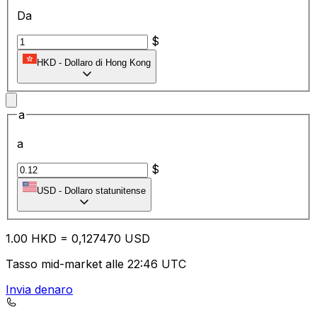
Da
$
HKD
-
Dollaro di Hong Kong
a
a
$
USD
-
Dollaro statunitense
1.00
HKD
=
0,
127470
USD
Tasso mid-market alle 22:46 UTC
Invia denaro