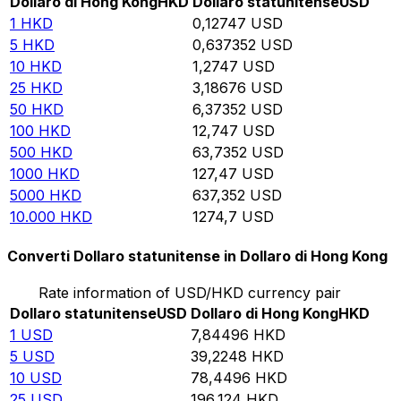
Dollaro di Hong Kong
HKD
Dollaro statunitense
USD
1
HKD
0,12747
USD
5
HKD
0,637352
USD
10
HKD
1,2747
USD
25
HKD
3,18676
USD
50
HKD
6,37352
USD
100
HKD
12,747
USD
500
HKD
63,7352
USD
1000
HKD
127,47
USD
5000
HKD
637,352
USD
10.000
HKD
1274,7
USD
Converti Dollaro statunitense in Dollaro di Hong Kong
Rate information of USD/HKD currency pair
Dollaro statunitense
USD
Dollaro di Hong Kong
HKD
1
USD
7,84496
HKD
5
USD
39,2248
HKD
10
USD
78,4496
HKD
25
USD
196,124
HKD